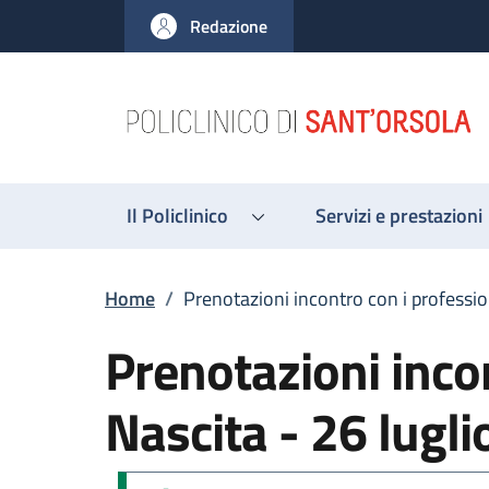
Salta al contenuto principale
Skip to footer content
Redazione
Il Policlinico
Servizi e prestazioni
Briciole di pane
Home
/
Prenotazioni incontro con i professio
Prenotazioni incon
Nascita - 26 lugl