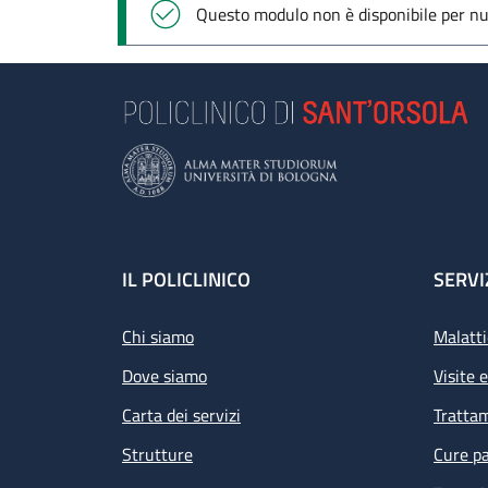
Messaggio di stato
Questo modulo non è disponibile per nuo
Footer
IL POLICLINICO
SERVI
Chi siamo
Malatti
Dove siamo
Visite 
Carta dei servizi
Tratta
Strutture
Cure pa