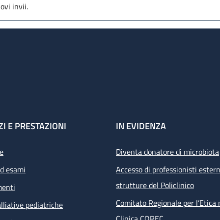
vi invii.
ZI E PRESTAZIONI
IN EVIDENZA
e
Diventa donatore di microbiota
ed esami
Accesso di professionisti estern
strutture del Policlinico
menti
Comitato Regionale per l’Etica 
lliative pediatriche
Clinica COREC