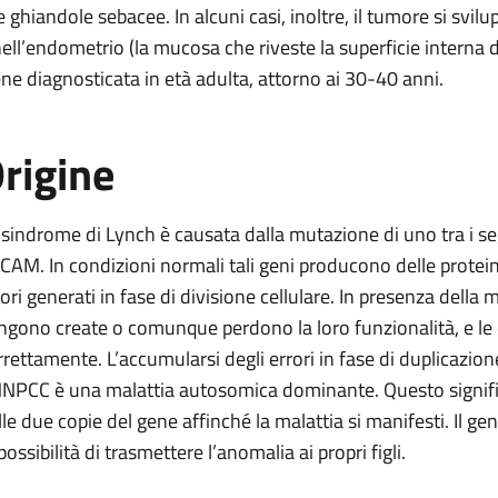
le ghiandole sebacee. In alcuni casi, inoltre, il tumore si svil
nell’endometrio (la mucosa che riveste la superficie interna d
ene diagnosticata in età adulta, attorno ai 30-40 anni.
rigine
 sindrome di Lynch è causata dalla mutazione di uno tra i
CAM. In condizioni normali tali geni producono delle protein
rori generati in fase di divisione cellulare. In presenza della 
ngono create o comunque perdono la loro funzionalità, e le 
rrettamente. L’accumularsi degli errori in fase di duplicazio
HNPCC è una malattia autosomica dominante. Questo signific
lle due copie del gene affinché la malattia si manifesti. Il g
possibilità di trasmettere l’anomalia ai propri figli.