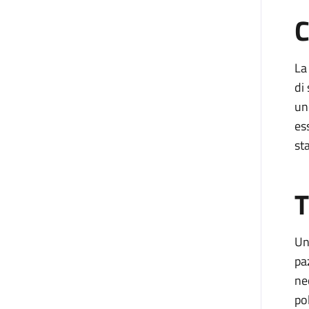
C
La
di 
un
es
st
T
Un
pa
ne
pol