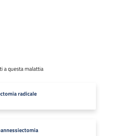
ti a questa malattia
ectomia radicale
oannessiectomia