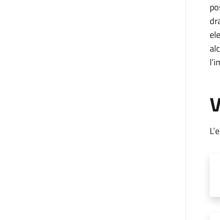
po
dr
el
al
l’
V
L’