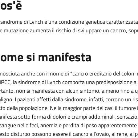
os'è
h (Hnpcc)
 sindrome di Lynch è una condizione genetica caratterizzata 
le mutazione aumenta il rischio di sviluppare un cancro, sopr
Hnpcc)
c)
ome si manifesta
 Lynch (Hnpcc)
nch (Hnpcc)
nosciuta anche con il nome di “cancro ereditario del colon-r
h (Hnpcc)
PCC, la sindrome di Lynch comporta una predisposizione a di
rtanto, non si manifesta con alcun sintomo, almeno fino 
ligno. I pazienti affetti dalla sindrome, infatti, corrono un ri
sto della popolazione. Nella maggior parte dei casi il tumore in
nifesta sotto forma di dolori e crampi addominali, sensazio
 sangue nelle feci, anemia e perdita di peso apparentemente i
esto disturbo possono essere il cancro all’ovaio, al rene, al pa