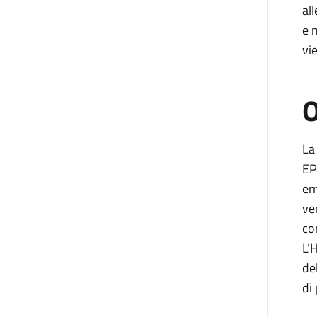
al
e 
vi
O
La
EP
er
ve
co
L’
de
di 