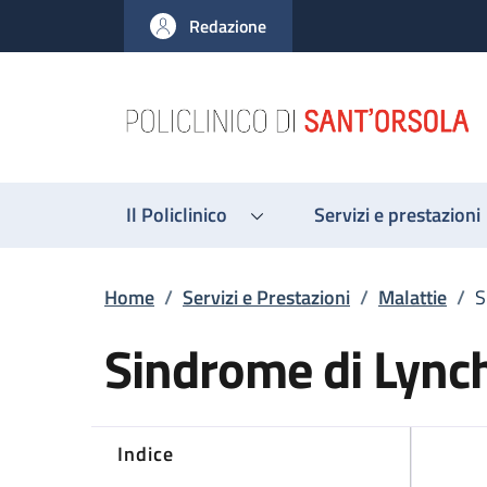
Salta al contenuto principale
Skip to footer content
Redazione
Il Policlinico
Servizi e prestazioni
Briciole di pane
Home
/
Servizi e Prestazioni
/
Malattie
/
S
Sindrome di Lync
Indice