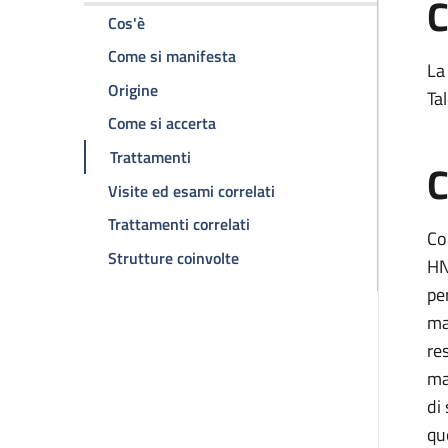
C
della pagina Sindrome di Lynch (Hnpcc)
Cos'è
della pagina Sindrome di Lync
Come si manifesta
La
della pagina Sindrome di Lynch (Hnpcc)
Origine
Ta
della pagina Sindrome di Lynch (
Come si accerta
della pagina Sindrome di Lynch (Hnpc
Trattamenti
C
della pagina Sindrome di
Visite ed esami correlati
della pagina Sindrome di Ly
Trattamenti correlati
Co
della pagina Sindrome di Lync
Strutture coinvolte
HN
pe
ma
re
ma
di
qu