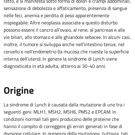
retto, e si manifesta sotto forma di dolori e crampi addominali,
sensazione di debolezza e affaticamento, presenza di sangue
nelle feci, anemia e perdita di peso apparentemente
inspiegabile. Altre neoplasia associate a questo disturbo
possono essere il cancro all’ovaio, al rene, al pancreas e alle
vie biliari, allo stomaco e alle ghiandole sebacee. In alcuni casi,
inoltre, il tumore si sviluppa anche nell’intestino tenue, nel
cervello e nell’endometrio (la mucosa che riveste la superficie
interna dell’utero). In genere la sindrome di Lynch viene
diagnosticata in età adulta, attorno ai 30-40 anni.
Origine
La sindrome di Lynch è causata dalla mutazione di uno tra i
seguenti geni: MLH1, MSH2, MSH6, PMS2 e EPCAM. In
condizioni normali tali geni producono delle proteine che
hanno il compito di correggere gli errori generati in fase di
divisione cellulare. In presenza della mutazione, tuttavia, tali