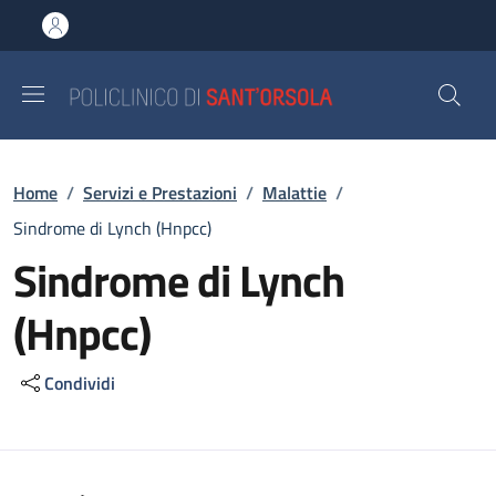
Salta al contenuto principale
Skip to footer content
Briciole di pane
Home
/
Servizi e Prestazioni
/
Malattie
/
Sindrome di Lynch (Hnpcc)
Sindrome di Lynch
(Hnpcc)
Condividi