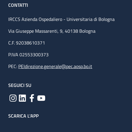
CONTATTI
IRCCS Azienda Ospedaliero - Universitaria di Bologna
Via Giuseppe Massarenti, 9, 40138 Bologna
C.F. 92038610371
P.IVA 02553300373
PEC:
PEIdirezione.generale@pec.aosp.bo.it
SEGUICI SU
SCARICA L'APP