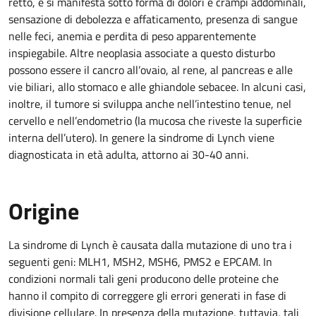
retto, e si manifesta sotto forma di dolori e crampi addominali,
sensazione di debolezza e affaticamento, presenza di sangue
nelle feci, anemia e perdita di peso apparentemente
inspiegabile. Altre neoplasia associate a questo disturbo
possono essere il cancro all’ovaio, al rene, al pancreas e alle
vie biliari, allo stomaco e alle ghiandole sebacee. In alcuni casi,
inoltre, il tumore si sviluppa anche nell’intestino tenue, nel
cervello e nell’endometrio (la mucosa che riveste la superficie
interna dell’utero). In genere la sindrome di Lynch viene
diagnosticata in età adulta, attorno ai 30-40 anni.
Origine
La sindrome di Lynch è causata dalla mutazione di uno tra i
seguenti geni: MLH1, MSH2, MSH6, PMS2 e EPCAM. In
condizioni normali tali geni producono delle proteine che
hanno il compito di correggere gli errori generati in fase di
divisione cellulare. In presenza della mutazione, tuttavia, tali