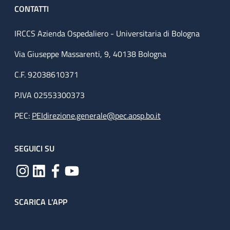
CONTATTI
IRCCS Azienda Ospedaliero - Universitaria di Bologna
Via Giuseppe Massarenti, 9, 40138 Bologna
C.F. 92038610371
P.IVA 02553300373
PEC:
PEIdirezione.generale@pec.aosp.bo.it
SEGUICI SU
SCARICA L'APP