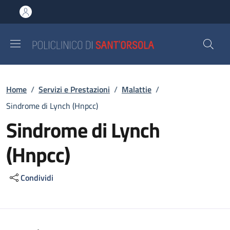
Salta al contenuto principale
Skip to footer content
Briciole di pane
Home
/
Servizi e Prestazioni
/
Malattie
/
Sindrome di Lynch (Hnpcc)
Sindrome di Lynch
(Hnpcc)
Condividi