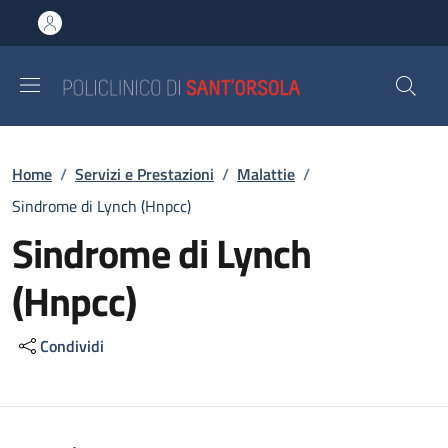
Salta al contenuto principale
Skip to footer content
Briciole di pane
Home
/
Servizi e Prestazioni
/
Malattie
/
Sindrome di Lynch (Hnpcc)
Sindrome di Lynch
(Hnpcc)
Condividi