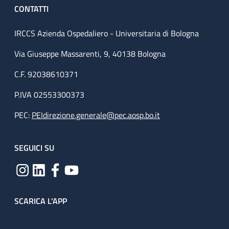
CONTATTI
IRCCS Azienda Ospedaliero - Universitaria di Bologna
Via Giuseppe Massarenti, 9, 40138 Bologna
C.F. 92038610371
P.IVA 02553300373
PEC:
PEIdirezione.generale@pec.aosp.bo.it
SEGUICI SU
SCARICA L'APP