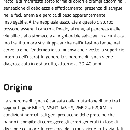
retto, e si manifesta sotto forma di dolori e crampi addominali,
sensazione di debolezza e affaticamento, presenza di sangue
nelle feci, anemia e perdita di peso apparentemente
inspiegabile. Altre neoplasia associate a questo disturbo
possono essere il cancro all’ovaio, al rene, al pancreas e alle
vie biliari, allo stomaco e alle ghiandole sebacee. In alcuni casi,
inoltre, il tumore si sviluppa anche nell’intestino tenue, nel
cervello e nell’endometrio (la mucosa che riveste la superficie
interna dell’utero). In genere la sindrome di Lynch viene
diagnosticata in età adulta, attorno ai 30-40 anni.
Origine
La sindrome di Lynch è causata dalla mutazione di uno tra i
seguenti geni: MLH1, MSH2, MSH6, PMS2 e EPCAM. In
condizioni normali tali geni producono delle proteine che
hanno il compito di correggere gli errori generati in fase di
divisione cellulare. In presenza della mutazione, tuttavia, tali