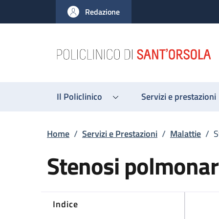
Salta al contenuto principale
Skip to footer content
Redazione
Il Policlinico
Servizi e prestazioni
Briciole di pane
Home
/
Servizi e Prestazioni
/
Malattie
/
S
Stenosi polmonar
Indice