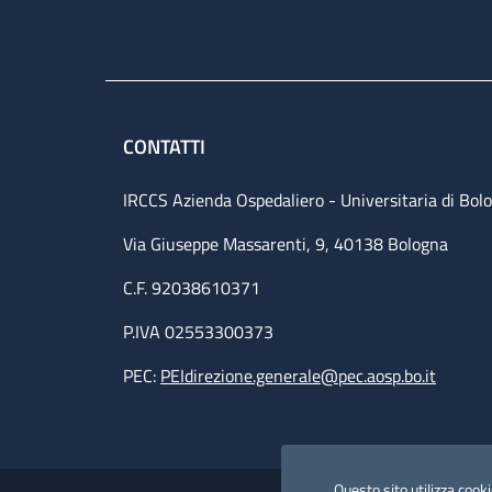
CONTATTI
IRCCS Azienda Ospedaliero - Universitaria di Bol
Via Giuseppe Massarenti, 9, 40138 Bologna
C.F. 92038610371
P.IVA 02553300373
PEC:
PEIdirezione.generale@pec.aosp.bo.it
Useful links section
Questo sito utilizza cookie