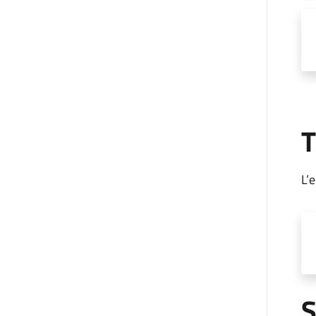
T
L’
S