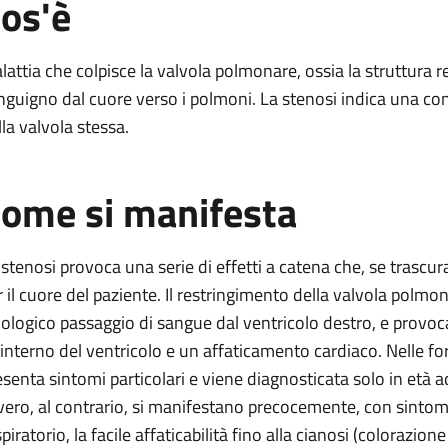
os'è
e
lattia che colpisce la valvola polmonare, ossia la struttura r
nguigno dal cuore verso i polmoni. La stenosi indica una con
lla valvola stessa.
monare
ome si manifesta
are
e
 stenosi provoca una serie di effetti a catena che, se trascu
r il cuore del paziente. Il restringimento della valvola polmona
siologico passaggio di sangue dal ventricolo destro, e provo
l’interno del ventricolo e un affaticamento cardiaco. Nelle 
esenta sintomi particolari e viene diagnosticata solo in età 
vero, al contrario, si manifestano precocemente, con sint
piratorio, la facile affaticabilità fino alla cianosi (colorazio