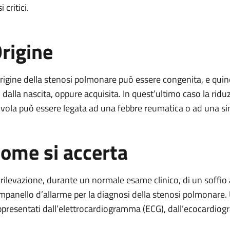
i critici.
rigine
origine della stenosi polmonare può essere congenita, e quin
n dalla nascita, oppure acquisita. In quest’ultimo caso la ridu
lvola può essere legata ad una febbre reumatica o ad una s
ome si accerta
 rilevazione, durante un normale esame clinico, di un soffi
mpanello d’allarme per la diagnosi della stenosi polmonare.
ppresentati dall’elettrocardiogramma (ECG), dall’ecocardiograf