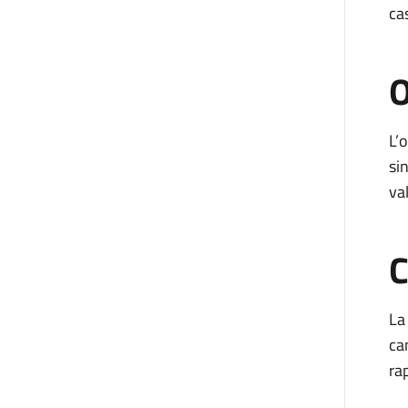
cas
O
L’
si
va
C
La
ca
ra