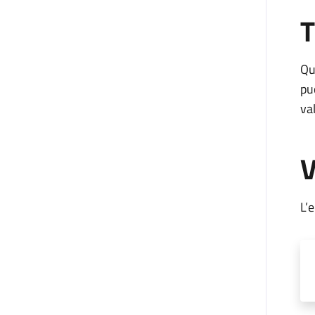
T
Qu
pu
va
V
L’