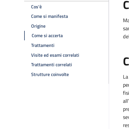
C
della pagina Stenosi polmonare
Cos'è
della pagina Stenosi polmonar
Come si manifesta
Ma
della pagina Stenosi polmonare
Origine
sa
della pagina Stenosi polmonare
Come si accerta
de
della pagina Stenosi polmonare
Trattamenti
della pagina Stenosi pol
Visite ed esami correlati
C
della pagina Stenosi polmon
Trattamenti correlati
della pagina Stenosi polmonar
Strutture coinvolte
La
pe
fi
al
pr
se
res