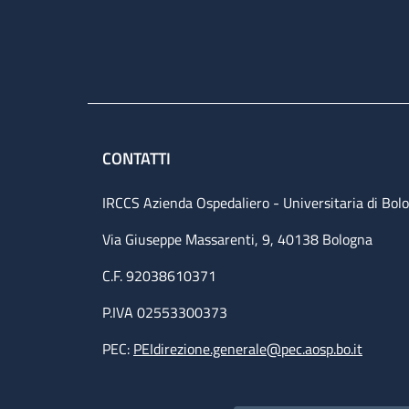
CONTATTI
IRCCS Azienda Ospedaliero - Universitaria di Bol
Via Giuseppe Massarenti, 9, 40138 Bologna
C.F. 92038610371
P.IVA 02553300373
PEC:
PEIdirezione.generale@pec.aosp.bo.it