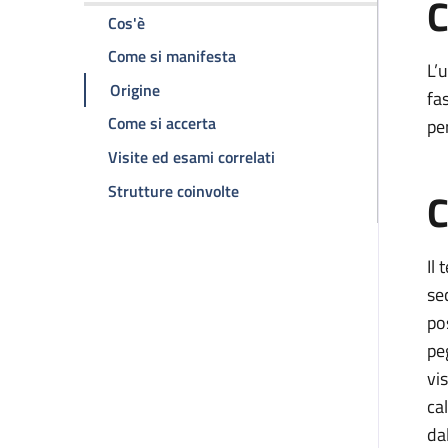
C
della pagina Uveiti
Cos'è
della pagina Uveiti
Come si manifesta
L’
della pagina Uveiti
Origine
fa
della pagina Uveiti
Come si accerta
pe
della pagina Uveiti
Visite ed esami correlati
della pagina Uveiti
Strutture coinvolte
C
Il
se
po
pe
vi
ca
da