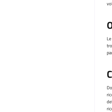
vo
O
Le
tr
par
C
Do
ri
de
ri