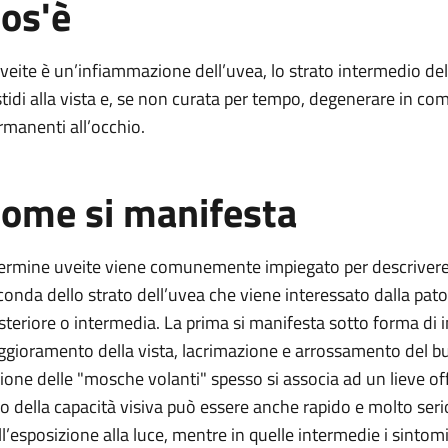
os'è
uveite è un’infiammazione dell’uvea, lo strato intermedio de
stidi alla vista e, se non curata per tempo, degenerare in co
rmanenti all’occhio.
ome si manifesta
 termine uveite viene comunemente impiegato per descrivere
conda dello strato dell’uvea che viene interessato dalla patol
steriore o intermedia. La prima si manifesta sotto forma di in
ggioramento della vista, lacrimazione e arrossamento del bulb
sione delle "mosche volanti" spesso si associa ad un lieve off
lo della capacità visiva può essere anche rapido e molto seri
ll’esposizione alla luce, mentre in quelle intermedie i sint