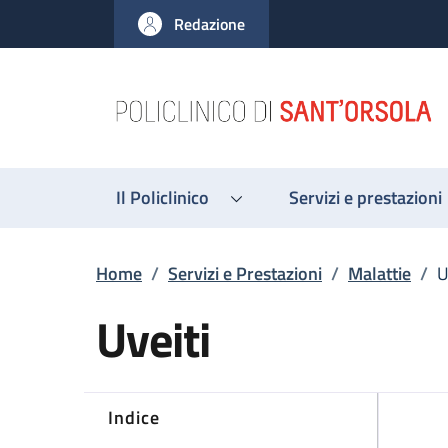
Salta al contenuto principale
Skip to footer content
Redazione
Il Policlinico
Servizi e prestazioni
Briciole di pane
Home
/
Servizi e Prestazioni
/
Malattie
/
U
Uveiti
Indice