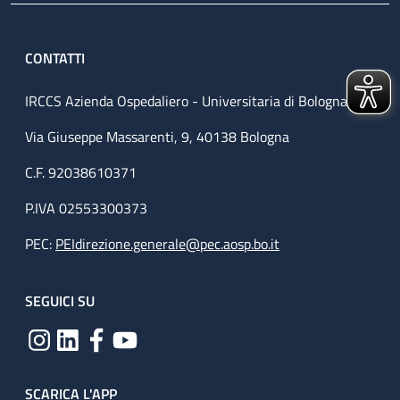
CONTATTI
IRCCS Azienda Ospedaliero - Universitaria di Bologna
Via Giuseppe Massarenti, 9, 40138 Bologna
C.F. 92038610371
P.IVA 02553300373
PEC:
PEIdirezione.generale@pec.aosp.bo.it
SEGUICI SU
SCARICA L'APP