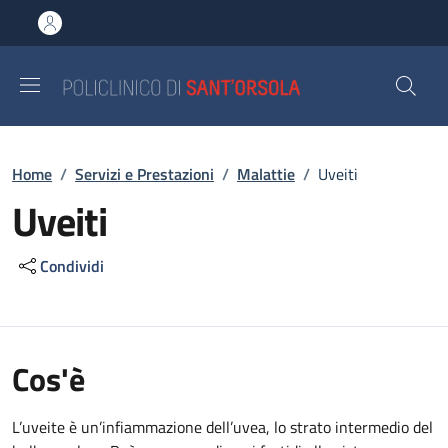
Salta al contenuto principale
Skip to footer content
Briciole di pane
Home
/
Servizi e Prestazioni
/
Malattie
/
Uveiti
Uveiti
Condividi
Cos'è
L’uveite è un’infiammazione dell’uvea, lo strato intermedio del