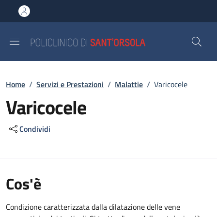
Salta al contenuto principale
Skip to footer content
Briciole di pane
Home
/
Servizi e Prestazioni
/
Malattie
/
Varicocele
Varicocele
Condividi
Cos'è
Condizione caratterizzata dalla dilatazione delle vene