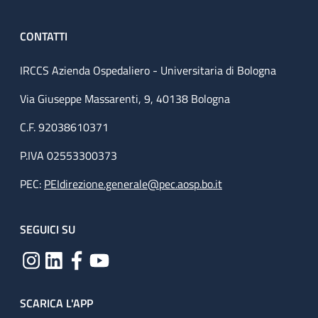
CONTATTI
IRCCS Azienda Ospedaliero - Universitaria di Bologna
Via Giuseppe Massarenti, 9, 40138 Bologna
C.F. 92038610371
P.IVA 02553300373
PEC:
PEIdirezione.generale@pec.aosp.bo.it
SEGUICI SU
SCARICA L'APP