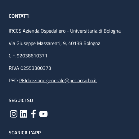
CONTATTI
IRCCS Azienda Ospedaliero - Universitaria di Bologna
Via Giuseppe Massarenti, 9, 40138 Bologna
C.F. 92038610371
P.IVA 02553300373
PEC:
PEIdirezione.generale@pec.aosp.bo.it
SEGUICI SU
SCARICA L'APP