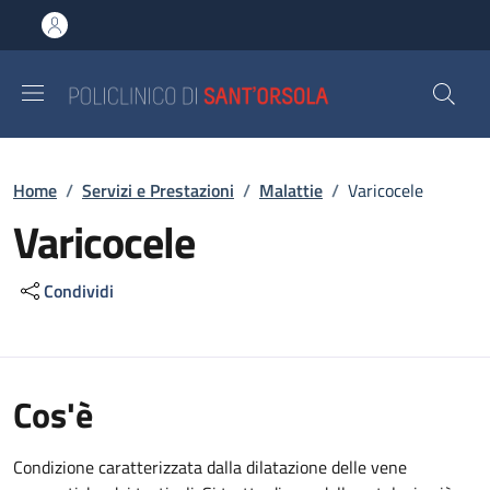
Salta al contenuto principale
Skip to footer content
Briciole di pane
Home
/
Servizi e Prestazioni
/
Malattie
/
Varicocele
Varicocele
Condividi
Cos'è
Condizione caratterizzata dalla dilatazione delle vene