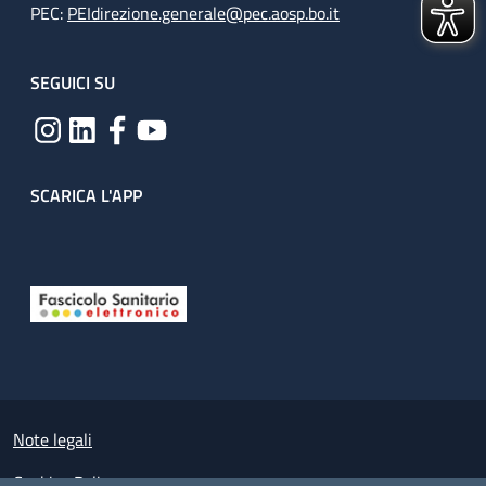
PEC:
PEIdirezione.generale@pec.aosp.bo.it
SEGUICI SU
SCARICA L'APP
Useful links section
Small prints
Note legali
Cookies Policy