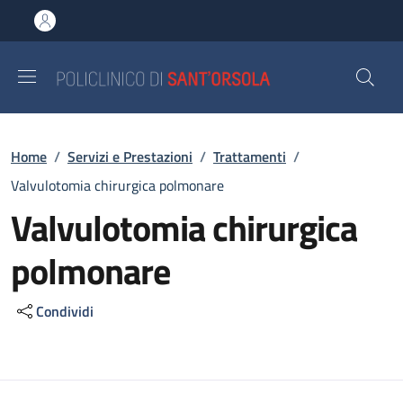
Salta al contenuto principale
Skip to footer content
Briciole di pane
Home
/
Servizi e Prestazioni
/
Trattamenti
/
Valvulotomia chirurgica polmonare
Valvulotomia chirurgica
polmonare
Condividi