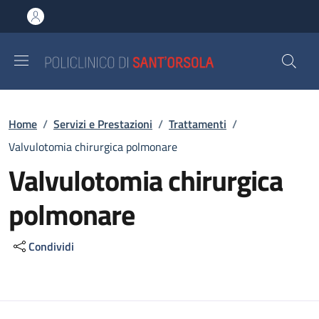
Salta al contenuto principale
Skip to footer content
Briciole di pane
Home
/
Servizi e Prestazioni
/
Trattamenti
/
Valvulotomia chirurgica polmonare
Valvulotomia chirurgica
polmonare
Condividi