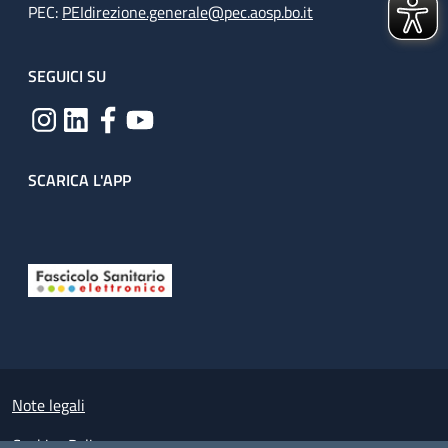
PEC:
PEIdirezione.generale@pec.aosp.bo.it
SEGUICI SU
SCARICA L'APP
Useful links section
Small prints
Note legali
Cookies Policy