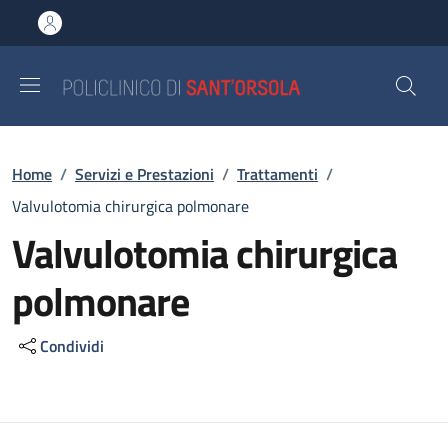
Salta al contenuto principale
Skip to footer content
Briciole di pane
Home
/
Servizi e Prestazioni
/
Trattamenti
/
Valvulotomia chirurgica polmonare
Valvulotomia chirurgica
polmonare
Condividi