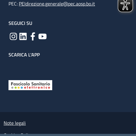
PEC:
PEIdirezione.generale@pec.aosp.bo.it
SEGUICI SU
SCARICA L'APP
Useful links section
Small prints
Note legali
Cookies Policy