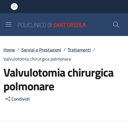
Salta al contenuto principale
Skip to footer content
Briciole di pane
Home
/
Servizi e Prestazioni
/
Trattamenti
/
Valvulotomia chirurgica polmonare
Valvulotomia chirurgica
polmonare
Condividi