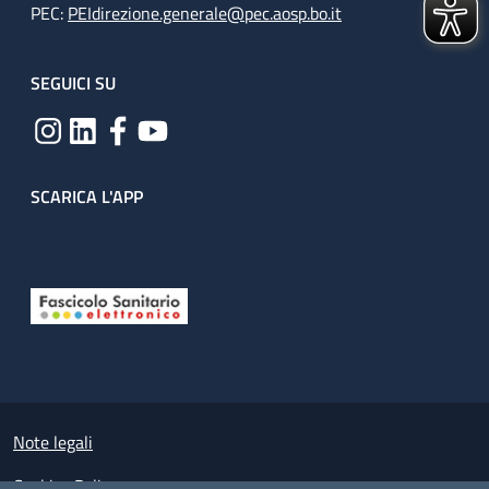
PEC:
PEIdirezione.generale@pec.aosp.bo.it
SEGUICI SU
SCARICA L'APP
Useful links section
Small prints
Note legali
Cookies Policy