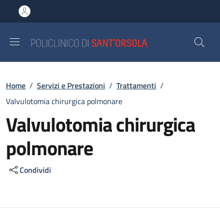
Salta al contenuto principale
Skip to footer content
Briciole di pane
Home
/
Servizi e Prestazioni
/
Trattamenti
/
Valvulotomia chirurgica polmonare
Valvulotomia chirurgica
polmonare
Condividi