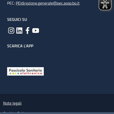
PEC:
PEIdirezione.generale@pec.aosp.bo.it
SEGUICI SU
SCARICA L'APP
Useful links section
Small prints
Note legali
Cookies Policy