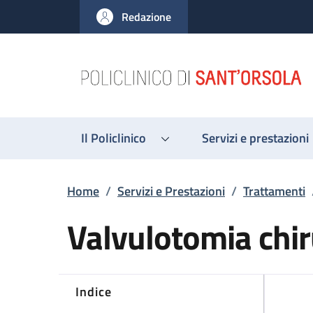
Salta al contenuto principale
Skip to footer content
Redazione
Il Policlinico
Servizi e prestazioni
Briciole di pane
Home
/
Servizi e Prestazioni
/
Trattamenti
Valvulotomia chi
Indice