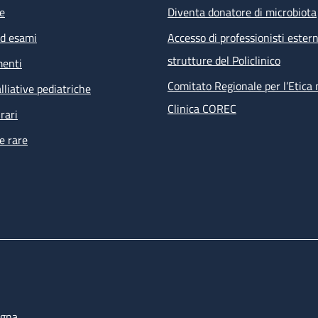
e
Diventa donatore di microbiota
ed esami
Accesso di professionisti estern
strutture del Policlinico
menti
Comitato Regionale per l’Etica 
lliative pediatriche
Clinica COREC
rari
e rare
ogna