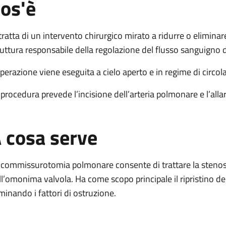
os'è
nare
a polmonare
 tratta di un intervento chirurgico mirato a ridurre o eliminar
urgica polmonare
ruttura responsabile della regolazione del flusso sanguigno 
rurgica polmonare
operazione viene eseguita a cielo aperto e in regime di circo
 procedura prevede l’incisione dell’arteria polmonare e l’al
 cosa serve
 commissurotomia polmonare consente di trattare la stenosi
ll’omonima valvola. Ha come scopo principale il ripristino de
iminando i fattori di ostruzione.