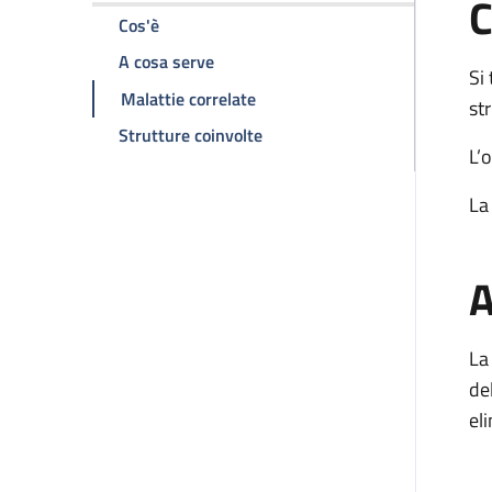
C
della pagina Valvulotomia chirurgica polmo
Cos'è
della pagina Valvulotomia chirurgic
A cosa serve
Si
della pagina Valvulotomia chir
Malattie correlate
st
della pagina Valvulotomia chi
Strutture coinvolte
L’
La
A
La
de
el