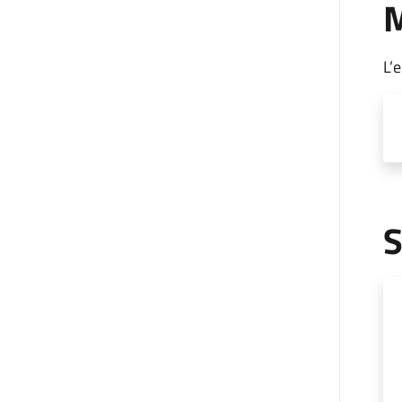
M
L’
S