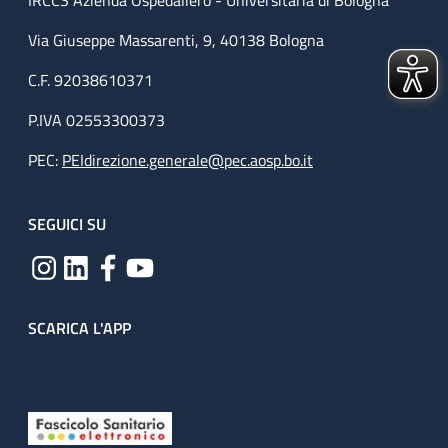
IRCCS Azienda Ospedaliero - Universitaria di Bologna
Via Giuseppe Massarenti, 9, 40138 Bologna
C.F. 92038610371
P.IVA 02553300373
PEC:
PEIdirezione.generale@pec.aosp.bo.it
SEGUICI SU
SCARICA L'APP