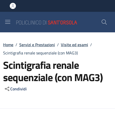
Salta al contenuto principale
Skip to footer content
Briciole di pane
Home
/
Servizi e Prestazioni
/
Visite ed esami
/
Scintigrafia renale sequenziale (con MAG3)
Scintigrafia renale
sequenziale (con MAG3)
Condividi