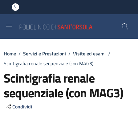
Salta al contenuto principale
Skip to footer content
Briciole di pane
Home
/
Servizi e Prestazioni
/
Visite ed esami
/
Scintigrafia renale sequenziale (con MAG3)
Scintigrafia renale
sequenziale (con MAG3)
Condividi