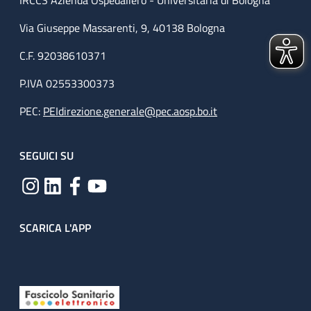
IRCCS Azienda Ospedaliero - Universitaria di Bologna
Via Giuseppe Massarenti, 9, 40138 Bologna
C.F. 92038610371
P.IVA 02553300373
PEC:
PEIdirezione.generale@pec.aosp.bo.it
SEGUICI SU
SCARICA L'APP