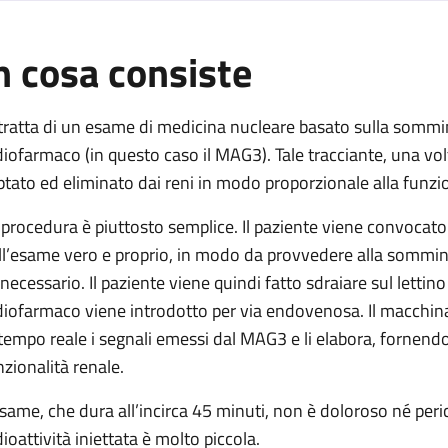
n cosa consiste
sequenziale (con MAG3)
uenziale (con MAG3)
 tratta di un esame di medicina nucleare basato sulla sommi
 sequenziale (con MAG3)
diofarmaco (in questo caso il MAG3). Tale tracciante, una vo
quenziale (con MAG3)
ptato ed eliminato dai reni in modo proporzionale alla funzio
le sequenziale (con MAG3)
 procedura è piuttosto semplice. Il paziente viene convocato c
ll’esame vero e proprio, in modo da provvedere alla sommin
 necessario. Il paziente viene quindi fatto sdraiare sul lettin
diofarmaco viene introdotto per via endovenosa. Il macchin
 tempo reale i segnali emessi dal MAG3 e li elabora, fornend
nzionalità renale.
esame, che dura all’incirca 45 minuti, non è doloroso né peric
dioattività iniettata è molto piccola.