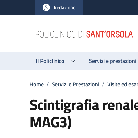
Salta al contenuto principale
Skip to footer content
Redazione
Il Policlinico
Servizi e prestazioni
Briciole di pane
Home
/
Servizi e Prestazioni
/
Visite ed esa
Scintigrafia renal
MAG3)