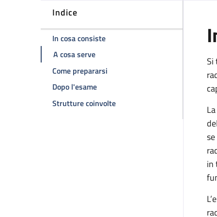
Indice
I
della pagina Scintigrafia renale 
In cosa consiste
della pagina Scintigrafia renale seq
A cosa serve
Si
della pagina Scintigrafia renale
Come prepararsi
ra
della pagina Scintigrafia renale se
Dopo l'esame
ca
della pagina Scintigrafia rena
Strutture coinvolte
La
de
se
ra
in
fu
L’
ra