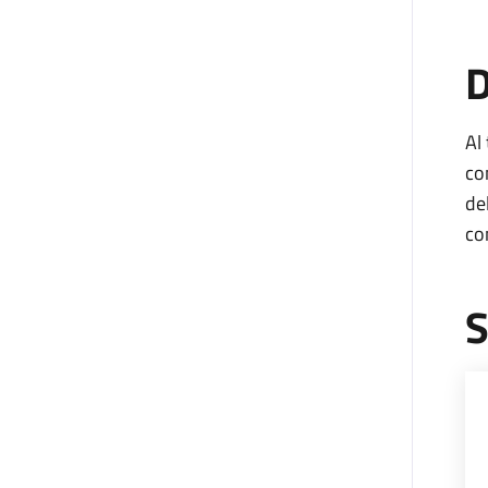
D
Al
co
de
co
S