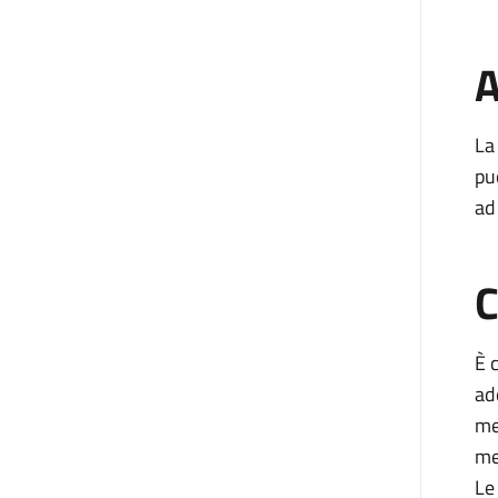
A
La
pu
ad
C
È 
ad
me
me
Le