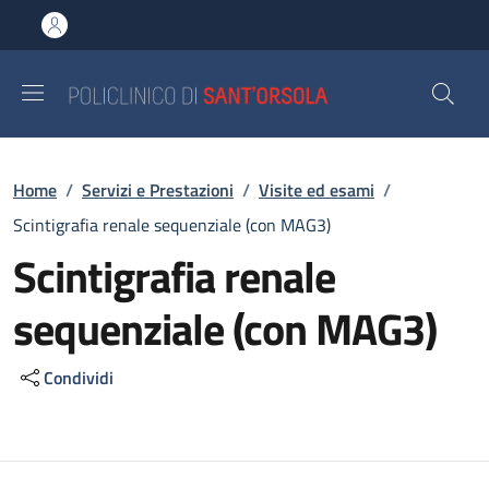
Salta al contenuto principale
Skip to footer content
Briciole di pane
Home
/
Servizi e Prestazioni
/
Visite ed esami
/
Scintigrafia renale sequenziale (con MAG3)
Scintigrafia renale
sequenziale (con MAG3)
Condividi