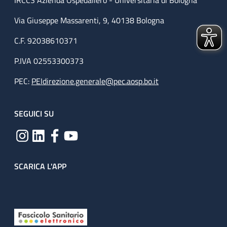
IRCCS Azienda Ospedaliero - Universitaria di Bologna
Via Giuseppe Massarenti, 9, 40138 Bologna
C.F. 92038610371
P.IVA 02553300373
PEC:
PEIdirezione.generale@pec.aosp.bo.it
SEGUICI SU
SCARICA L'APP