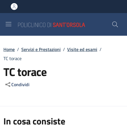
Salta al contenuto principale
Skip to footer content
Briciole di pane
Home
/
Servizi e Prestazioni
/
Visite ed esami
/
TC torace
TC torace
Condividi
In cosa consiste