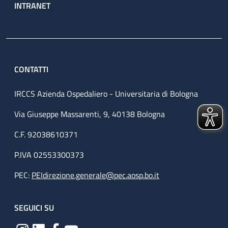
INTRANET
CONTATTI
IRCCS Azienda Ospedaliero - Universitaria di Bologna
Via Giuseppe Massarenti, 9, 40138 Bologna
C.F. 92038610371
P.IVA 02553300373
PEC:
PEIdirezione.generale@pec.aosp.bo.it
SEGUICI SU