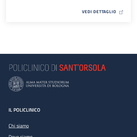
MAP ICO
VEDI DETTAGLIO
Footer
IL POLICLINICO
Chi siamo
Dove siamo