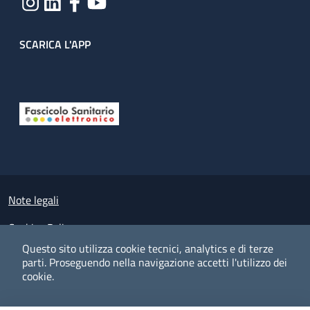
SCARICA L'APP
Useful links section
Small prints
Note legali
Cookies Policy
Questo sito utilizza cookie tecnici, analytics e di terze
Policy privacy e protezione del dato personale
parti.
Proseguendo nella navigazione accetti l'utilizzo dei
cookie.
Albo pretorio on-line