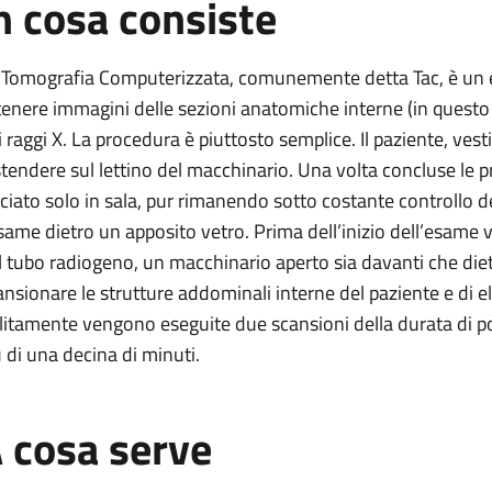
n cosa consiste
 Tomografia Computerizzata, comunemente detta Tac, è un 
tenere immagini delle sezioni anatomiche interne (in questo 
i raggi X. La procedura è piuttosto semplice. Il paziente, ves
stendere sul lettino del macchinario. Una volta concluse le p
sciato solo in sala, pur rimanendo sotto costante controllo 
esame dietro un apposito vetro. Prima dell’inizio dell’esame ver
l tubo radiogeno, un macchinario aperto sia davanti che dietr
ansionare le strutture addominali interne del paziente e di e
litamente vengono eseguite due scansioni della durata di po
ù di una decina di minuti.
 cosa serve