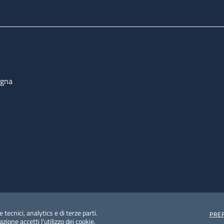
ogna
 tecnici, analytics e di terze parti.
PRE
ione accetti l'utilizzo dei cookie.
e protezione del dato personale
Albo pretorio on-line
Dic