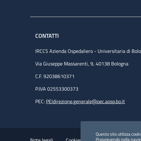
CONTATTI
IRCCS Azienda Ospedaliero - Universitaria di Bol
Via Giuseppe Massarenti, 9, 40138 Bologna
C.F. 92038610371
P.IVA 02553300373
PEC:
PEIdirezione.generale@pec.aosp.bo.it
Small prints
Useful links section
Questo sito utilizza cookie
Proseguendo nella navigaz
Note legali
Cookies Policy
Policy privacy 