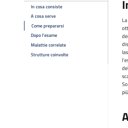
I
della pagina TC torace
In cosa consiste
della pagina TC torace
A cosa serve
La
della pagina TC torace
Come prepararsi
ot
della pagina TC torace
Dopo l'esame
de
di
della pagina TC torace
Malattie correlate
la
della pagina TC torace
Strutture coinvolte
l’
de
sc
So
pi
A