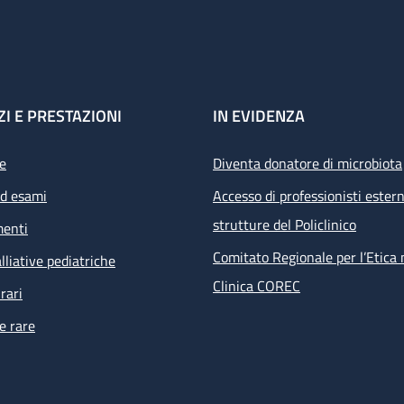
ZI E PRESTAZIONI
IN EVIDENZA
e
Diventa donatore di microbiota
ed esami
Accesso di professionisti estern
strutture del Policlinico
menti
Comitato Regionale per l’Etica 
lliative pediatriche
Clinica COREC
rari
e rare