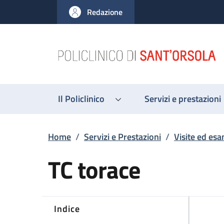
Salta al contenuto principale
Skip to footer content
Redazione
Il Policlinico
Servizi e prestazioni
Briciole di pane
Home
/
Servizi e Prestazioni
/
Visite ed esa
TC torace
Indice