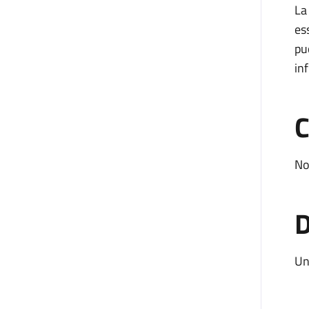
La
es
pu
in
C
No
D
Un