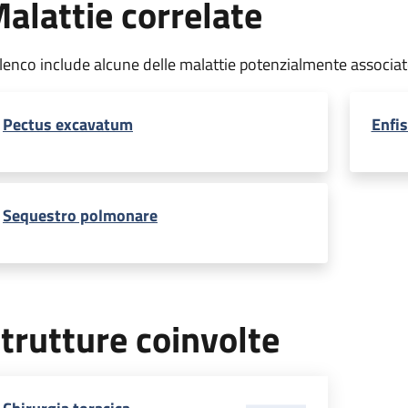
alattie correlate
elenco include alcune delle malattie potenzialmente associa
Pectus excavatum
Enfi
Sequestro polmonare
trutture coinvolte