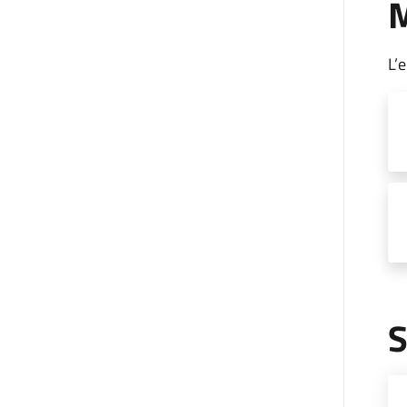
M
L’
S