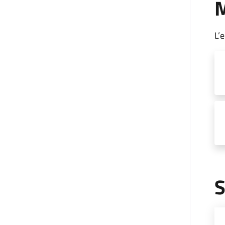
M
L’
S