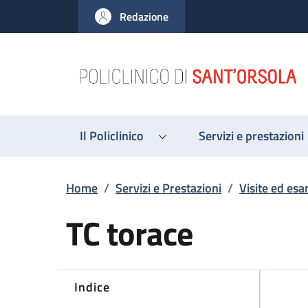
Salta al contenuto principale
Skip to footer content
Redazione
Il Policlinico
Servizi e prestazioni
Briciole di pane
Home
/
Servizi e Prestazioni
/
Visite ed esa
TC torace
Indice