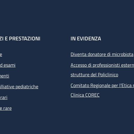
ZI E PRESTAZIONI
IN EVIDENZA
e
Diventa donatore di microbiota
ed esami
Accesso di professionisti estern
strutture del Policlinico
menti
Comitato Regionale per l’Etica 
lliative pediatriche
Clinica COREC
rari
e rare