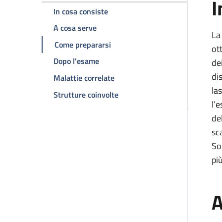
I
della pagina TC torace
In cosa consiste
della pagina TC torace
A cosa serve
La
della pagina TC torace
Come prepararsi
ot
della pagina TC torace
Dopo l'esame
de
di
della pagina TC torace
Malattie correlate
la
della pagina TC torace
Strutture coinvolte
l’
de
sc
So
pi
A