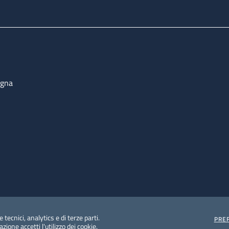
ogna
 tecnici, analytics e di terze parti.
PRE
ione accetti l'utilizzo dei cookie.
e protezione del dato personale
Albo pretorio on-line
Dic