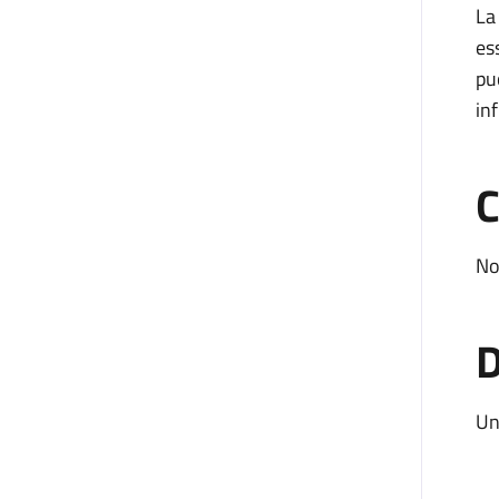
La
es
pu
in
C
No
D
Un