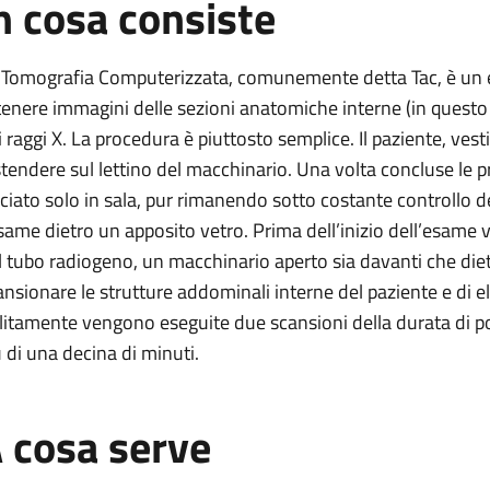
n cosa consiste
 Tomografia Computerizzata, comunemente detta Tac, è un 
tenere immagini delle sezioni anatomiche interne (in questo 
i raggi X. La procedura è piuttosto semplice. Il paziente, ves
stendere sul lettino del macchinario. Una volta concluse le p
sciato solo in sala, pur rimanendo sotto costante controllo 
esame dietro un apposito vetro. Prima dell’inizio dell’esame ver
l tubo radiogeno, un macchinario aperto sia davanti che dietr
ansionare le strutture addominali interne del paziente e di e
litamente vengono eseguite due scansioni della durata di po
ù di una decina di minuti.
 cosa serve