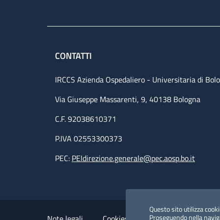
CONTATTI
IRCCS Azienda Ospedaliero - Universitaria di Bol
Via Giuseppe Massarenti, 9, 40138 Bologna
C.F. 92038610371
P.IVA 02553300373
PEC:
PEIdirezione.generale@pec.aosp.bo.it
Small prints
Useful links section
Questo sito utilizza cookie
Proseguendo nella navigaz
Note legali
Cookies Policy
Policy privacy 