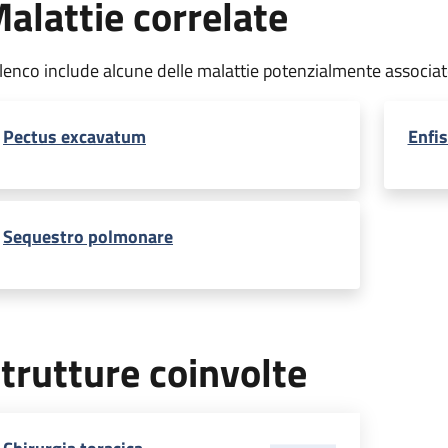
alattie correlate
elenco include alcune delle malattie potenzialmente associa
Pectus excavatum
Enfi
Sequestro polmonare
trutture coinvolte