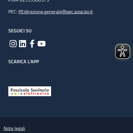
PEC:
PEIdirezione.generale@pec.aosp.bo.it
SEGUICI SU
SCARICA L'APP
Useful links section
Small prints
Note legali