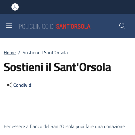
Salta al contenuto principale
Skip to footer content
Briciole di pane
Home
/
Sostieni il Sant'Orsola
Sostieni il Sant'Orsola
Condividi
Descrizione
Per essere a fianco del Sant’Orsola puoi fare una donazione