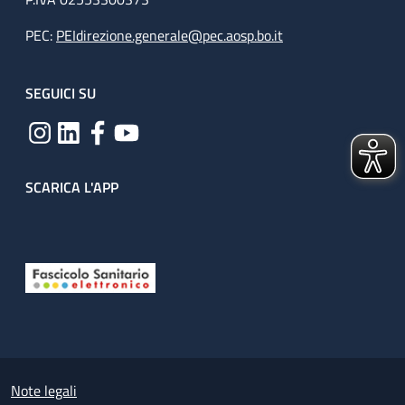
PEC:
PEIdirezione.generale@pec.aosp.bo.it
SEGUICI SU
SCARICA L'APP
Useful links section
Small prints
Note legali