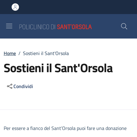
Salta al contenuto principale
Skip to footer content
Briciole di pane
Home
/
Sostieni il Sant'Orsola
Sostieni il Sant'Orsola
Condividi
Descrizione
Per essere a fianco del Sant’Orsola puoi fare una donazione