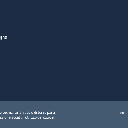
ogna
 tecnici, analytics e di terze parti.
PRE
ione accetti l'utilizzo dei cookie.
e protezione del dato personale
Albo pretorio on-line
Dic