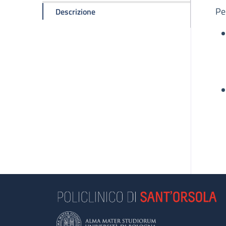
D
Pe
della pagina Sostieni il Sant'Orsola
Descrizione