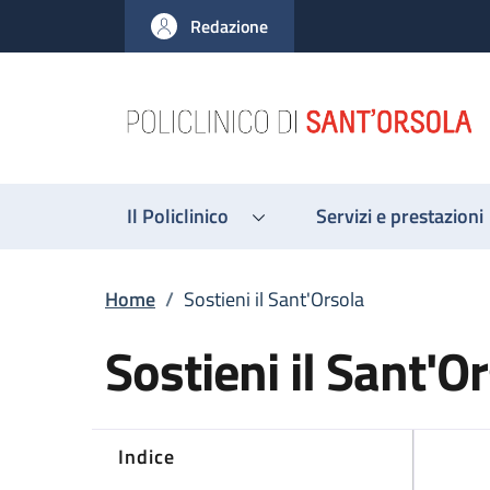
Salta al contenuto principale
Skip to footer content
Redazione
Il Policlinico
Servizi e prestazioni
Briciole di pane
Home
/
Sostieni il Sant'Orsola
Sostieni il Sant'O
Indice