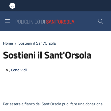
Salta al contenuto principale
Skip to footer content
Briciole di pane
Home
/
Sostieni il Sant'Orsola
Sostieni il Sant'Orsola
Condividi
Descrizione
Per essere a fianco del Sant’Orsola puoi fare una donazione