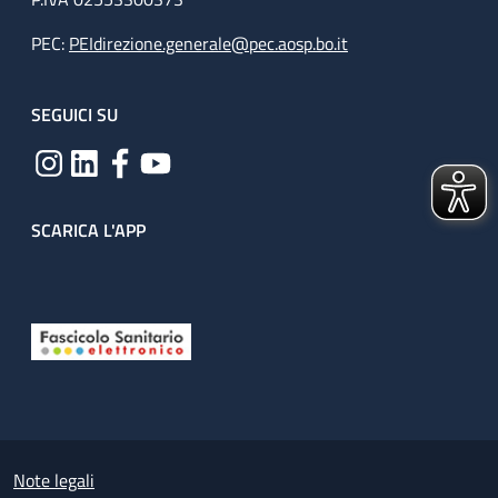
PEC:
PEIdirezione.generale@pec.aosp.bo.it
SEGUICI SU
SCARICA L'APP
Useful links section
Small prints
Note legali