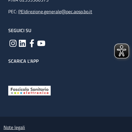
PEC:
PEIdirezione.generale@pec.aosp.bo.it
SEGUICI SU
SCARICA L'APP
Useful links section
Small prints
Note legali