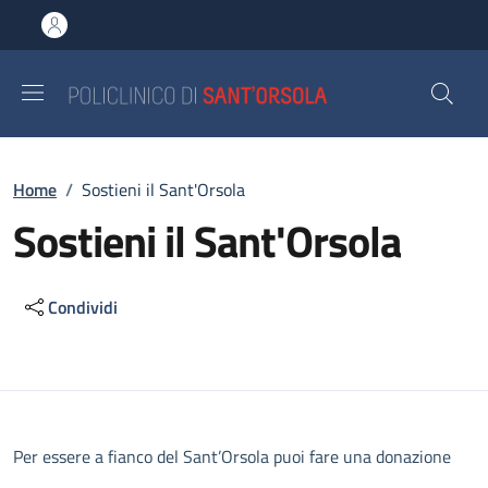
Salta al contenuto principale
Skip to footer content
Briciole di pane
Home
/
Sostieni il Sant'Orsola
Sostieni il Sant'Orsola
Condividi
Descrizione
Per essere a fianco del Sant’Orsola puoi fare una donazione