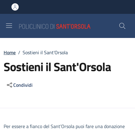
Salta al contenuto principale
Skip to footer content
Briciole di pane
Home
/
Sostieni il Sant'Orsola
Sostieni il Sant'Orsola
Condividi
Descrizione
Per essere a fianco del Sant’Orsola puoi fare una donazione