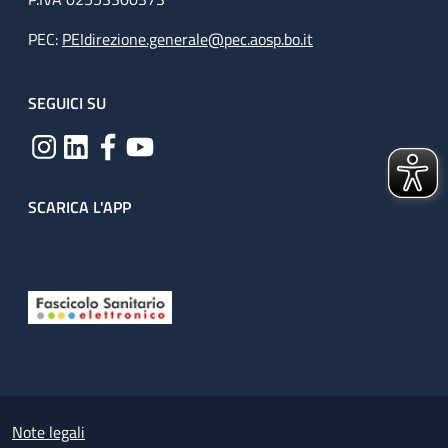
PEC:
PEIdirezione.generale@pec.aosp.bo.it
SEGUICI SU
SCARICA L'APP
Useful links section
Small prints
Note legali