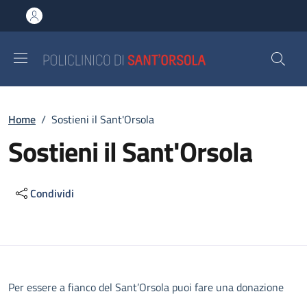
Salta al contenuto principale
Skip to footer content
Briciole di pane
Home
/
Sostieni il Sant'Orsola
Sostieni il Sant'Orsola
Condividi
Descrizione
Per essere a fianco del Sant’Orsola puoi fare una donazione