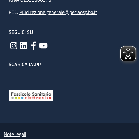
PEC:
PEIdirezione.generale@pec.aosp.bo.it
SEGUICI SU
SCARICA L'APP
Useful links section
Small prints
Note legali