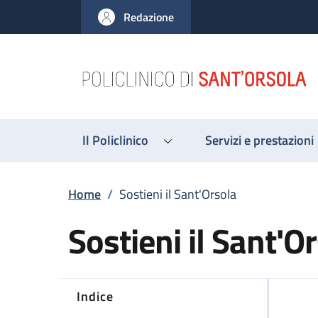
Salta al contenuto principale
Skip to footer content
Redazione
Il Policlinico
Servizi e prestazioni
Briciole di pane
Home
/
Sostieni il Sant'Orsola
Sostieni il Sant'O
Indice