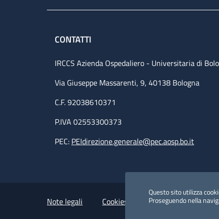
CONTATTI
IRCCS Azienda Ospedaliero - Universitaria di Bol
Via Giuseppe Massarenti, 9, 40138 Bologna
C.F. 92038610371
P.IVA 02553300373
PEC:
PEIdirezione.generale@pec.aosp.bo.it
Small prints
Useful links section
Questo sito utilizza cookie
Proseguendo nella navigaz
Note legali
Cookies Policy
Policy privacy 