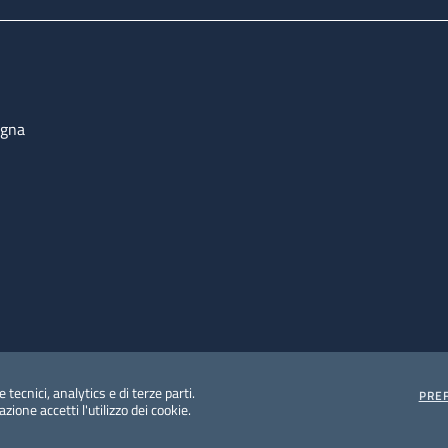
ogna
 tecnici, analytics e di terze parti.
PRE
ione accetti l'utilizzo dei cookie.
e protezione del dato personale
Albo pretorio on-line
Dic