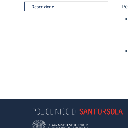
D
Pe
della pagina Sostieni il Sant'Orsola
Descrizione