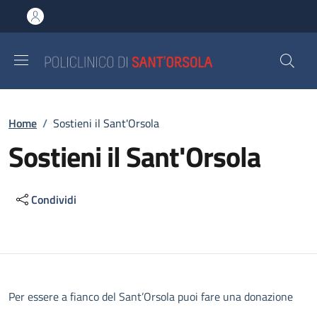
Salta al contenuto principale
Skip to footer content
Briciole di pane
Home
/
Sostieni il Sant'Orsola
Sostieni il Sant'Orsola
Condividi
Descrizione
Per essere a fianco del Sant’Orsola puoi fare una donazione