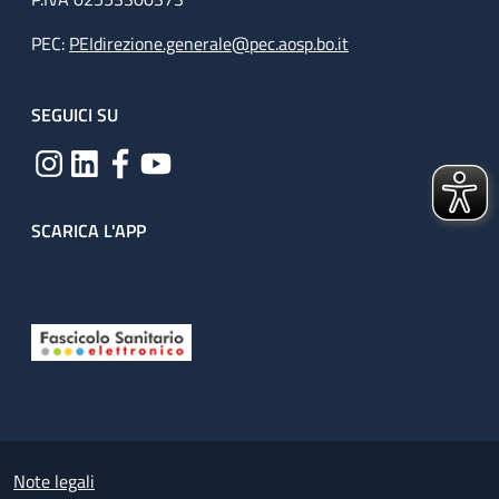
PEC:
PEIdirezione.generale@pec.aosp.bo.it
SEGUICI SU
SCARICA L'APP
Useful links section
Small prints
Note legali