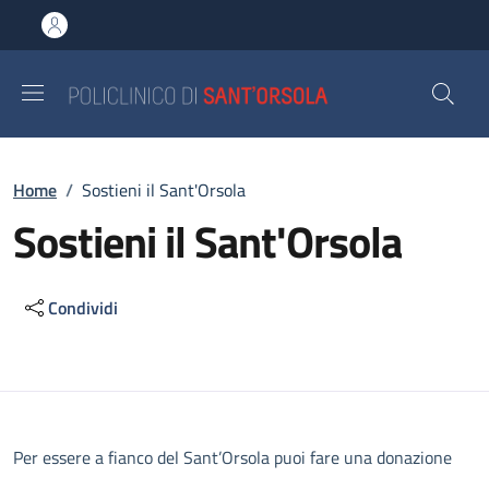
Salta al contenuto principale
Skip to footer content
Briciole di pane
Home
/
Sostieni il Sant'Orsola
Sostieni il Sant'Orsola
Condividi
Descrizione
Per essere a fianco del Sant’Orsola puoi fare una donazione