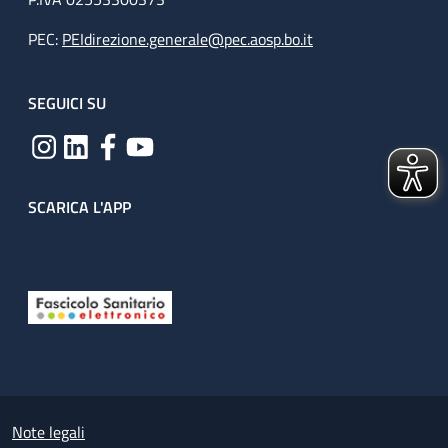
PEC:
PEIdirezione.generale@pec.aosp.bo.it
SEGUICI SU
SCARICA L'APP
Useful links section
Small prints
Note legali