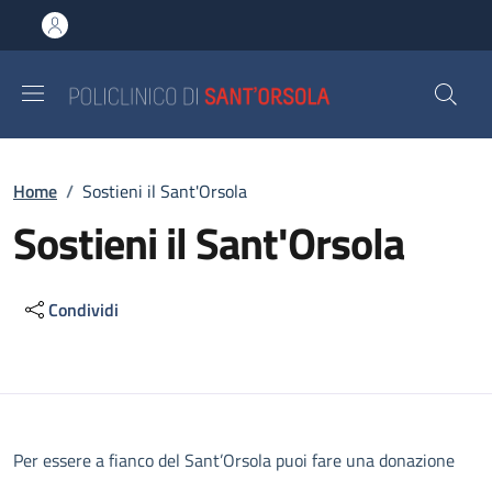
Salta al contenuto principale
Skip to footer content
Briciole di pane
Home
/
Sostieni il Sant'Orsola
Sostieni il Sant'Orsola
Condividi
Descrizione
Per essere a fianco del Sant’Orsola puoi fare una donazione