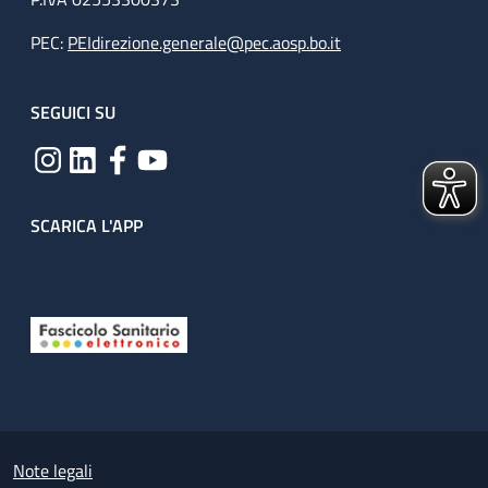
PEC:
PEIdirezione.generale@pec.aosp.bo.it
SEGUICI SU
SCARICA L'APP
Useful links section
Small prints
Note legali