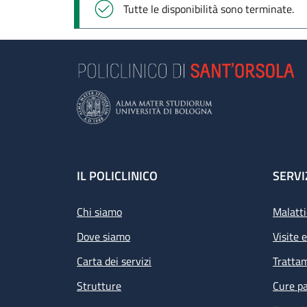
Messaggio di stato
Tutte le disponibilità sono terminate.
Footer
IL POLICLINICO
SERVI
Chi siamo
Malatti
Dove siamo
Visite 
Carta dei servizi
Tratta
Strutture
Cure pa