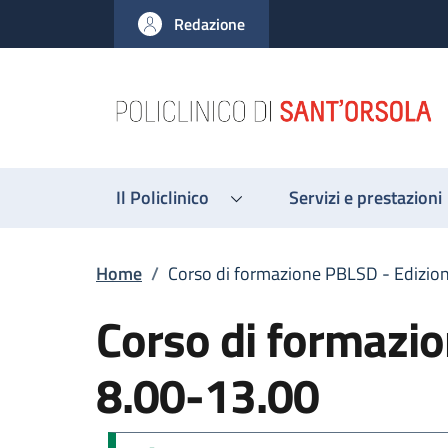
Salta al contenuto principale
Skip to footer content
Redazione
Il Policlinico
Servizi e prestazioni
Briciole di pane
Home
/
Corso di formazione PBLSD - Edizio
Corso di formazi
8.00-13.00