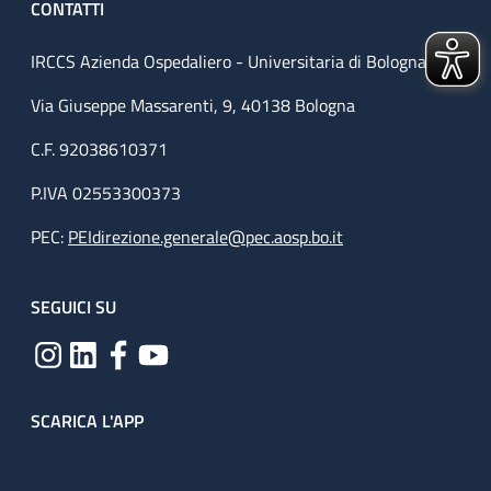
CONTATTI
IRCCS Azienda Ospedaliero - Universitaria di Bologna
Via Giuseppe Massarenti, 9, 40138 Bologna
C.F. 92038610371
P.IVA 02553300373
PEC:
PEIdirezione.generale@pec.aosp.bo.it
SEGUICI SU
SCARICA L'APP