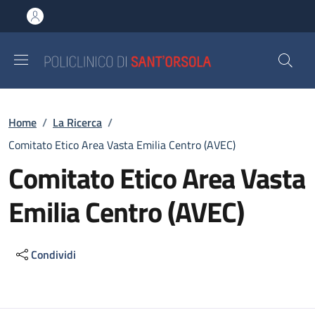
Salta al contenuto principale
Skip to footer content
Briciole di pane
Home
/
La Ricerca
/
Comitato Etico Area Vasta Emilia Centro (AVEC)
Comitato Etico Area Vasta
Emilia Centro (AVEC)
Condividi