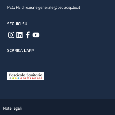
PEC:
PEIdirezione.generale@pec.aosp.bo.it
SEGUICI SU
SCARICA L'APP
Useful links section
Small prints
Note legali