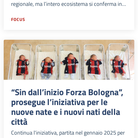
regionale, ma l’intero ecosistema si conferma in
salute e sviluppa nuovi campi come la medicina di
precisione.
FOCUS
“Sin dall’inizio Forza Bologna”,
prosegue l’iniziativa per le
nuove nate e i nuovi nati della
città
Continua l'iniziativa, partita nel gennaio 2025 per