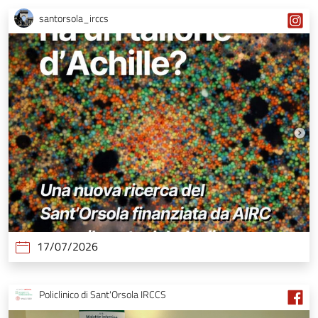
santorsola_irccs
17/07/2026
Policlinico di Sant'Orsola IRCCS