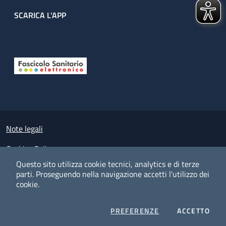
SCARICA L'APP
Useful links section
Small prints
Note legali
Cookies Policy
Questo sito utilizza cookie tecnici, analytics e di terze
Policy privacy e protezione del dato personale
parti.
Proseguendo nella navigazione accetti l'utilizzo dei
cookie.
Albo pretorio on-line
Dichiarazione di accessibilità
COOKIES
I CO
PREFERENZE
ACCETTO