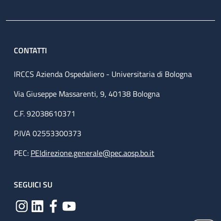
CONTATTI
IRCCS Azienda Ospedaliero - Universitaria di Bologna
Via Giuseppe Massarenti, 9, 40138 Bologna
C.F. 92038610371
P.IVA 02553300373
PEC:
PEIdirezione.generale@pec.aosp.bo.it
SEGUICI SU