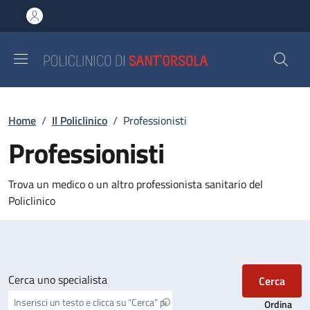
Salta al contenuto principale
Skip to footer content
Briciole di pane
Home
/
Il Policlinico
/
Professionisti
Professionisti
Trova un medico o un altro professionista sanitario del
Policlinico
Cerca uno specialista
Ordina