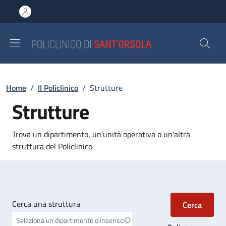
Salta al contenuto principale
Skip to footer content
Briciole di pane
Home
/
Il Policlinico
/
Strutture
Strutture
Trova un dipartimento, un’unità operativa o un'altra
struttura del Policlinico
Cerca una struttura