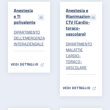
Anestesia
Anestesia e
e TI
Rianimazione
polivalente
CTV (Cardio-
toraco-
DIPARTIMENTO
vascolare)
DELL'EMERGENZA
INTERAZIENDALE
DIPARTIMENTO
MALATTIE
CARDIO-
TORACO-
MAP ICON
VEDI DETTAGLIO
VASCOLARE
MAP ICON
VEDI DETTAGLIO