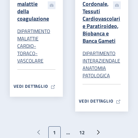
malattie
Cordonale,
della
Tessuti
coagulazione
Cardiovascolari
e Paratiroideo,
DIPARTIMENTO
Biobanca e
MALATTIE
Banca Gameti
CARDIO-
TORACO-
DIPARTIMENTO
VASCOLARE
INTERAZIENDALE
ANATOMIA
PATOLOGICA
MAP ICON
VEDI DETTAGLIO
MAP ICON
VEDI DETTAGLIO
Paginazione
1
…
12
Pagina precedente
Pagina attuale
Ultima pagina
Pagina successiva