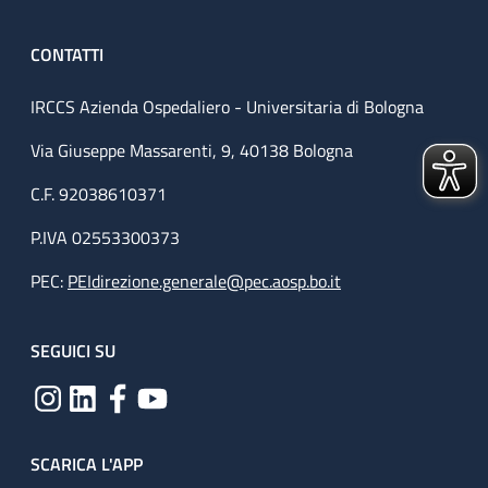
CONTATTI
IRCCS Azienda Ospedaliero - Universitaria di Bologna
Via Giuseppe Massarenti, 9, 40138 Bologna
C.F. 92038610371
P.IVA 02553300373
PEC:
PEIdirezione.generale@pec.aosp.bo.it
SEGUICI SU
SCARICA L'APP