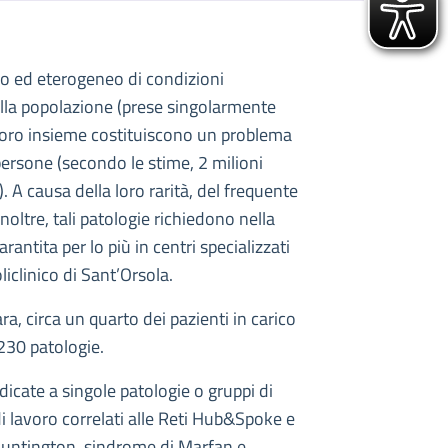
o ed eterogeneo di condizioni
ella popolazione (prese singolarmente
loro insieme costituiscono un problema
 persone (secondo le stime, 2 milioni
. A causa della loro rarità, del frequente
noltre, tali patologie richiedono nella
antita per lo più in centri specializzati
clinico di Sant’Orsola.
ra, circa un quarto dei pazienti in carico
 230 patologie.
icate a singole patologie o gruppi di
i di lavoro correlati alle Reti Hub&Spoke e
 Huntington, sindrome di Marfan e