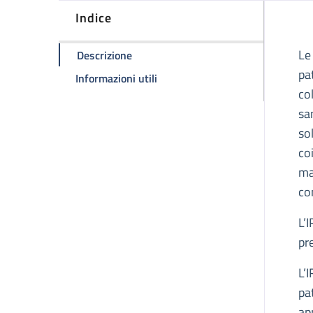
Indice
D
Le
della pagina Malattie Rare: diagnosi, 
Descrizione
pa
della pagina Malattie Rare: diagn
Informazioni utili
co
sa
so
co
ma
co
L’
pr
L’
pa
ap