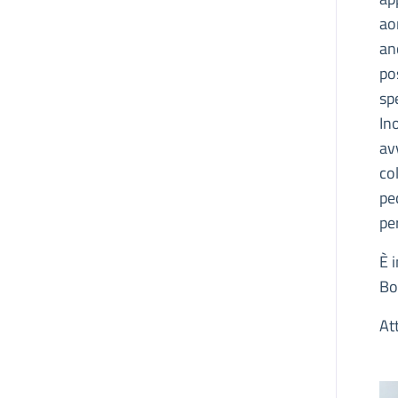
ao
an
pos
sp
Ino
av
co
pe
per
È 
Bo
At