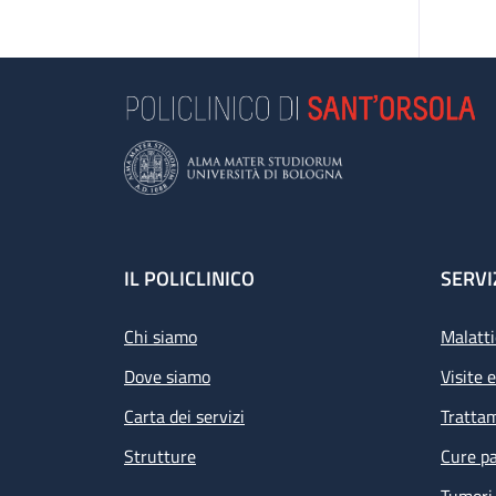
Footer
IL POLICLINICO
SERVI
Chi siamo
Malatti
Dove siamo
Visite 
Carta dei servizi
Tratta
Strutture
Cure pa
Tumori 