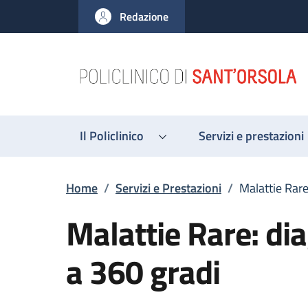
Salta al contenuto principale
Skip to footer content
Redazione
Il Policlinico
Servizi e prestazioni
Briciole di pane
Home
/
Servizi e Prestazioni
/
Malattie Rare
Malattie Rare: dia
a 360 gradi