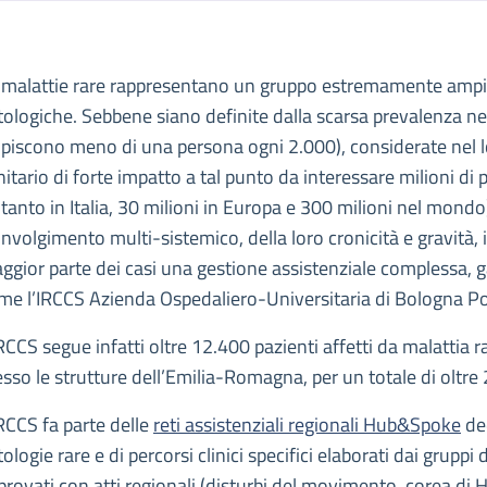
escrizione
 malattie rare rappresentano un gruppo estremamente ampi
presa in carico e terapie a 360 gradi
tologiche. Sebbene siano definite dalla scarsa prevalenza n
osi, presa in carico e terapie a 360 gradi
lpiscono meno di una persona ogni 2.000), considerate nel 
nitario di forte impatto a tal punto da interessare milioni di
ltanto in Italia, 30 milioni in Europa e 300 milioni nel mondo)
involgimento multi-sistemico, della loro cronicità e gravità, i
ggior parte dei casi una gestione assistenziale complessa, gar
me l’IRCCS Azienda Ospedaliero-Universitaria di Bologna Poli
IRCCS segue infatti oltre 12.400 pazienti affetti da malattia ra
esso le strutture dell’Emilia-Romagna, per un totale di oltre
IRCCS fa parte delle
reti assistenziali regionali Hub&Spoke
ded
tologie rare e di percorsi clinici specifici elaborati dai grupp
provati con atti regionali (disturbi del movimento, corea di