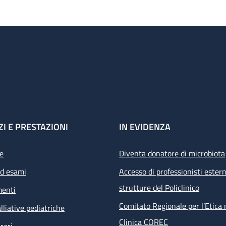
ZI E PRESTAZIONI
IN EVIDENZA
e
Diventa donatore di microbiota
ed esami
Accesso di professionisti estern
strutture del Policlinico
menti
Comitato Regionale per l’Etica 
lliative pediatriche
Clinica COREC
rari