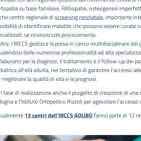
rtopatia su base familiare, RASopatie, osteogenesi imperfetta)
che centro regionale di
screening neonatale
, importante int
sibilità di identificare malattie che possono essere curate con 
ecializzati, se riconosciute precocemente.
ltre, l’IRCCS gestisce la presa in carico multidisciplinare dei 
valendosi delle numerose professionalità ad alta specializzaz
llaborano per la diagnosi, il trattamento e il follow-up dei paz
diatrica all'età adulta, nel tentativo di garantire l'accesso a
 migliorare la qualità di vita e la prognosi.
in fase di realizzazione anche il progetto di creazione di una 
logna e l'Istituto Ortopedico Rizzoli per agevolare l’accesso de
tualmente
13 centri dell’IRCCS AOUBO
fanno parte di 12 re