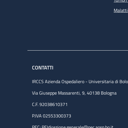
Malatti
CONTATTI
IRCCS Azienda Ospedaliero - Universitaria di Bol
Via Giuseppe Massarenti, 9, 40138 Bologna
C.F. 92038610371
P.IVA 02553300373
PEC:
PEIdirezione.generale@pec.aosp.bo.it