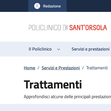
Salta al contenuto principale
Skip to footer content
Redazione
Il Policlinico
Servizi e prestazioni
Briciole di pane
Home
/
Servizi e Prestazioni
/
Trattamenti
Trattamenti
Approfondisci alcune delle principali prestazion