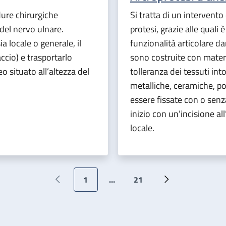
dure chirurgiche
Si tratta di un intervent
del nervo ulnare.
protesi, grazie alle quali
ia locale o generale, il
funzionalità articolare da
accio) e trasportarlo
sono costruite con materi
o situato all’altezza del
tolleranza dei tessuti in
metalliche, ceramiche, po
essere fissate con o senz
inizio con un’incisione al
locale.
Paginazione
1
…
21
Pagina precedente
Pagina attuale
Ultima pagina
Pagina successiv