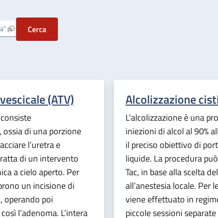
escicale (ATV)
Alcolizzazione cist
 consiste
L’alcolizzazione è una pr
 ossia di una porzione
iniezioni di alcol al 90% al
acciare l’uretra e
il preciso obiettivo di por
tratta di un intervento
liquide. La procedura può
ica a cielo aperto. Per
Tac, in base alla scelta de
aprono un incisione di
all’anestesia locale. Per 
o, operando poi
viene effettuato in regime
così l’adenoma. L’intera
piccole sessioni separate 