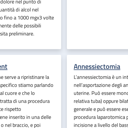
dolore nel punto di
antità di alcol nel
o fino a 1000 mgx3 volte
ente delle possibili
sita preliminare.
ent
Annessiectomia
e serve a ripristinare la
L’annessiectomia è un in
 specifico stiamo parlando
nell’asportazione degli an
 al cuore e che lo
uterine. Può essere monol
tratta di una procedura
relativa tuba) oppure bila
e rispetto
generale e può essere ese
iene inserito in una delle
procedura laparotomica p
o nel braccio, e poi
incisione a livello del ba