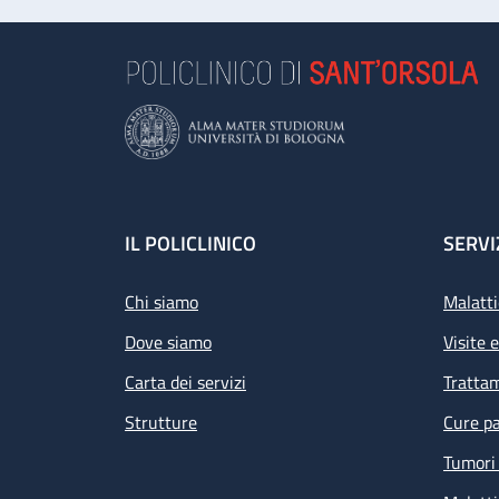
Footer
IL POLICLINICO
SERVI
Chi siamo
Malatti
Dove siamo
Visite 
Carta dei servizi
Tratta
Strutture
Cure pa
Tumori 