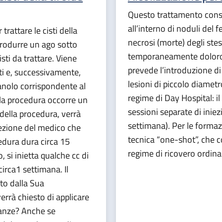
Questo trattamento consis
all’interno di noduli del 
rattare le cisti della
necrosi (morte) degli ste
ntrodurre un ago sotto
temporaneamente dolorosa
sti da trattare. Viene
prevede l’introduzione di
sti e, successivamente,
lesioni di piccolo diametr
anolo corrispondente al
regime di Day Hospital: i
 la procedura occorre un
sessioni separate di iniez
 della procedura, verrà
settimana). Per le formazi
rezione del medico che
tecnica “one-shot”, che co
edura dura circa 15
regime di ricovero ordinar
, si inietta qualche cc di
irca1 settimana. Il
to dalla Sua
verrà chiesto di applicare
icanze? Anche se