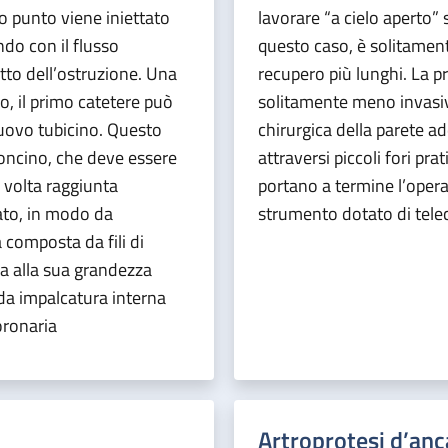
to punto viene iniettato
lavorare “a cielo aperto” s
ndo con il flusso
questo caso, è solitament
tto dell’ostruzione. Una
recupero più lunghi. La p
lo, il primo catetere può
solitamente meno invasiv
nuovo tubicino. Questo
chirurgica della parete a
loncino, che deve essere
attraversi piccoli fori pra
 volta raggiunta
portano a termine l’operaz
iato, in modo da
strumento dotato di telec
 composta da fili di
ria alla sua grandezza
 da impalcatura interna
oronaria
Artroprotesi d’anc