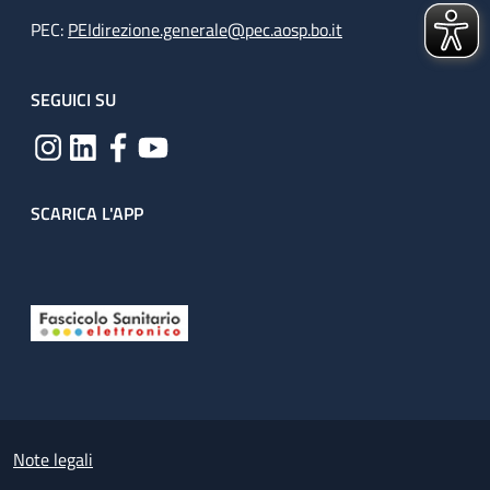
PEC:
PEIdirezione.generale@pec.aosp.bo.it
SEGUICI SU
SCARICA L'APP
Useful links section
Small prints
Note legali