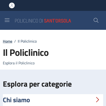
Salta al contenuto principale
Skip to footer content
Briciole di pane
Home
/
Il Policlinico
Il Policlinico
Esplora il Policlinico
Esplora per categorie
Chi siamo