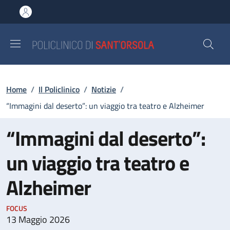
Salta al contenuto principale
Skip to footer content
Briciole di pane
Home
/
Il Policlinico
/
Notizie
/
“Immagini dal deserto”: un viaggio tra teatro e Alzheimer
“Immagini dal deserto”:
un viaggio tra teatro e
Alzheimer
FOCUS
13 Maggio 2026