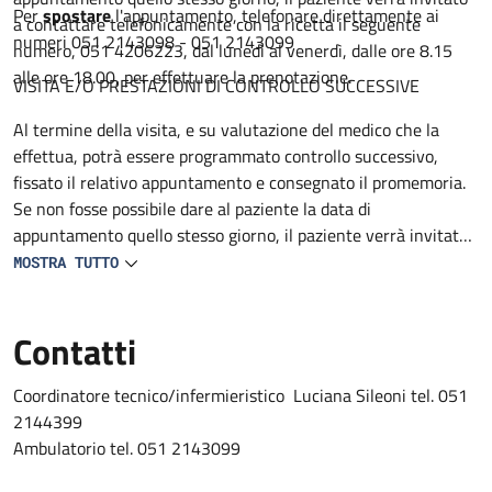
Per
spostare
l'appuntamento, telefonare direttamente ai
a contattare telefonicamente con la ricetta il seguente
numeri 051 2143098 - 051 2143099
numero, 051 4206223, dal lunedì al venerdì, dalle ore 8.15
alle ore 18.00, per effettuare la prenotazione.
VISITA E/O PRESTAZIONI DI CONTROLLO SUCCESSIVE
Al termine della visita, e su valutazione del medico che la
effettua, potrà essere programmato controllo successivo,
fissato il relativo appuntamento e consegnato il promemoria.
Se non fosse possibile dare al paziente la data di
appuntamento quello stesso giorno, il paziente verrà invitato
a contattare telefonicamente con la ricetta il seguente
MOSTRA TUTTO
numero 051 4206223, dal lunedì al venerdì, dalle ore 8.15 alle
ore 18.00, per effettuare la prenotazione.
Contatti
Coordinatore tecnico/infermieristico Luciana Sileoni tel. 051
2144399
Ambulatorio tel. 051 2143099