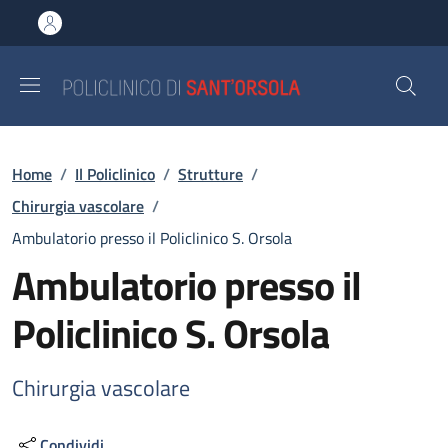
Salta al contenuto principale
Skip to footer content
Briciole di pane
Home
/
Il Policlinico
/
Strutture
/
Chirurgia vascolare
/
Ambulatorio presso il Policlinico S. Orsola
Ambulatorio presso il
Policlinico S. Orsola
Chirurgia vascolare
Condividi