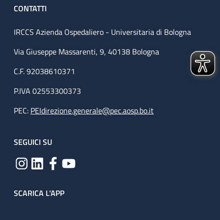
CONTATTI
IRCCS Azienda Ospedaliero - Universitaria di Bologna
Via Giuseppe Massarenti, 9, 40138 Bologna
C.F. 92038610371
P.IVA 02553300373
PEC:
PEIdirezione.generale@pec.aosp.bo.it
SEGUICI SU
SCARICA L'APP