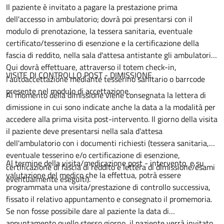
Il paziente è invitato a pagare la prestazione prima
dell'accesso in ambulatorio; dovrà poi presentarsi con il
modulo di prenotazione, la tessera sanitaria, eventuale
certificato/tesserino di esenzione e la certificazione della
fascia di reddito, nella sala d'attesa antistante gli ambulatori.
Qui dovrà effettuare, attraverso il totem check-in,
VISITE DI CONTROLLO POST - DIMISSIONE
l'autoaccettazione mediante tesserino sanitario o barrcode
presente nel modulo di accettazione.
Al momento della dimissione viene consegnata la lettera di
dimissione in cui sono indicate anche la data a la modalità per
accedere alla prima visita post-intervento. Il giorno della visita
il paziente deve presentarsi nella sala d'attesa
dell'ambulatorio con i documenti richiesti (tessera sanitaria,
eventuale tesserino e/o certificazione di esenzione,
Al termine della visita/medicazione post - intervento, e su
certificazione di fascia di reddito e lettera di dimissione/esami
valutazione del medico che la effettua, potrà essere
eventualmente eseguiti).
programmata una visita/prestazione di controllo successiva,
fissato il relativo appuntamento e consegnato il promemoria.
Se non fosse possibile dare al paziente la data di
appuntamento quello stesso giorno, il paziente verrà invitato