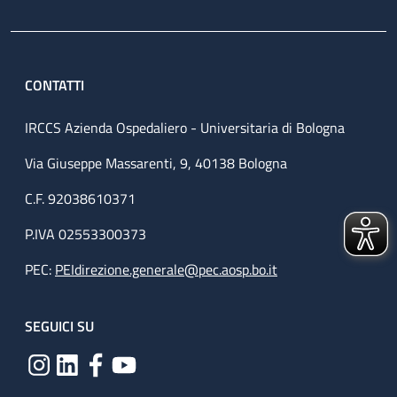
CONTATTI
IRCCS Azienda Ospedaliero - Universitaria di Bologna
Via Giuseppe Massarenti, 9, 40138 Bologna
C.F. 92038610371
P.IVA 02553300373
PEC:
PEIdirezione.generale@pec.aosp.bo.it
SEGUICI SU