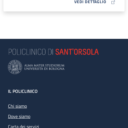
MAP ICON
VEDI DETTAGLIO
Footer
IL POLICLINICO
Chi siamo
Dove siamo
Carta dei servizi