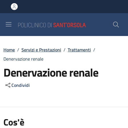
Salta al contenuto principale
Skip to footer content
Briciole di pane
Home
/
Servizi e Prestazioni
/
Trattamenti
/
Denervazione renale
Denervazione renale
Condividi
Cos'è