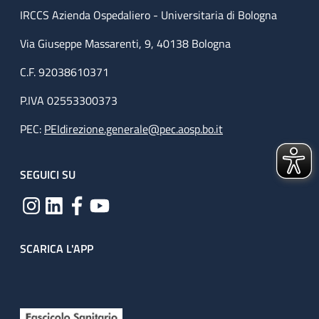
IRCCS Azienda Ospedaliero - Universitaria di Bologna
Via Giuseppe Massarenti, 9, 40138 Bologna
C.F. 92038610371
P.IVA 02553300373
PEC:
PEIdirezione.generale@pec.aosp.bo.it
SEGUICI SU
SCARICA L'APP