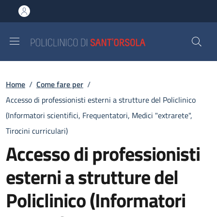
Salta al contenuto principale
Skip to footer content
Briciole di pane
Home
/
Come fare per
/
Accesso di professionisti esterni a strutture del Policlinico
(Informatori scientifici, Frequentatori, Medici "extrarete",
Tirocini curriculari)
Accesso di professionisti
esterni a strutture del
Policlinico (Informatori