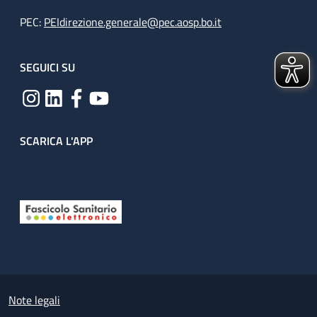
PEC:
PEIdirezione.generale@pec.aosp.bo.it
SEGUICI SU
SCARICA L'APP
Useful links section
Small prints
Note legali