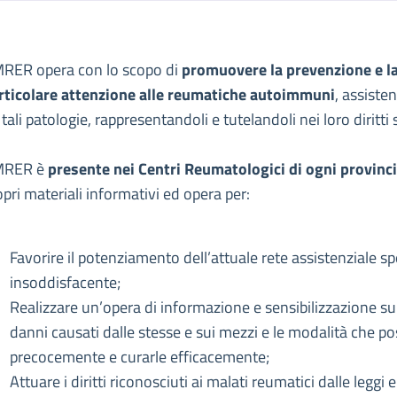
escrizione
RER opera con lo scopo di
promuovere la prevenzione e la
alati Reumatici Emilia Romagna
rticolare attenzione alle reumatiche autoimmuni
, assiste
one Malati Reumatici Emilia Romagna
 tali patologie, rappresentandoli e tutelandoli nei loro diritt
MRER è
presente nei Centri Reumatologici di ogni provin
opri materiali informativi ed opera per:
Favorire il potenziamento dell’attuale rete assistenziale spe
insoddisfacente;
Realizzare un’opera di informazione e sensibilizzazione sul
danni causati dalle stesse e sui mezzi e le modalità che po
precocemente e curarle efficacemente;
Attuare i diritti riconosciuti ai malati reumatici dalle leggi 