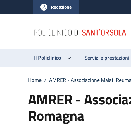
Salta al contenuto principale
Skip to footer content
Redazione
Il Policlinico
Servizi e prestazioni
Briciole di pane
Home
/
AMRER - Associazione Malati Reuma
AMRER - Associaz
Romagna