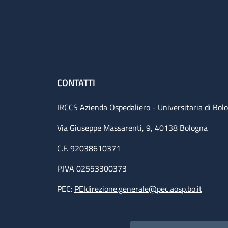
CONTATTI
IRCCS Azienda Ospedaliero - Universitaria di Bol
Via Giuseppe Massarenti, 9, 40138 Bologna
C.F. 92038610371
P.IVA 02553300373
PEC:
PEIdirezione.generale@pec.aosp.bo.it