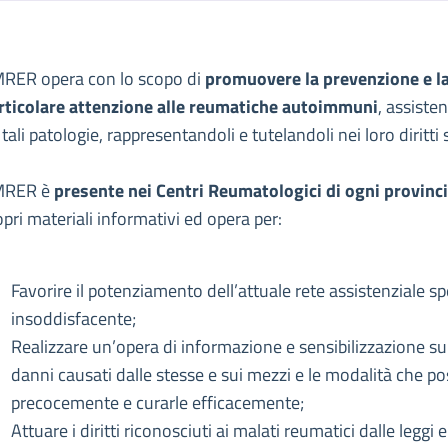
escrizione
RER opera con lo scopo di
promuovere la prevenzione e la
alati Reumatici Emilia Romagna
rticolare attenzione alle reumatiche autoimmuni
, assiste
one Malati Reumatici Emilia Romagna
 tali patologie, rappresentandoli e tutelandoli nei loro diritt
MRER è
presente nei Centri Reumatologici di ogni provin
opri materiali informativi ed opera per:
Favorire il potenziamento dell’attuale rete assistenziale spe
insoddisfacente;
Realizzare un’opera di informazione e sensibilizzazione sul
danni causati dalle stesse e sui mezzi e le modalità che po
precocemente e curarle efficacemente;
Attuare i diritti riconosciuti ai malati reumatici dalle leggi 