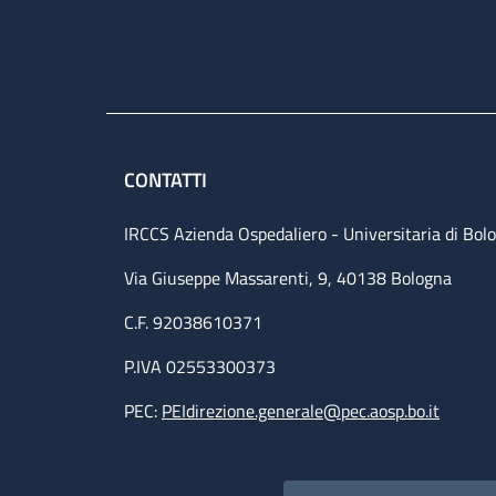
CONTATTI
IRCCS Azienda Ospedaliero - Universitaria di Bol
Via Giuseppe Massarenti, 9, 40138 Bologna
C.F. 92038610371
P.IVA 02553300373
PEC:
PEIdirezione.generale@pec.aosp.bo.it