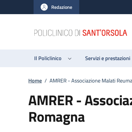
Salta al contenuto principale
Skip to footer content
Redazione
Il Policlinico
Servizi e prestazioni
Briciole di pane
Home
/
AMRER - Associazione Malati Reuma
AMRER - Associaz
Romagna