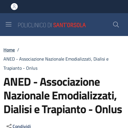
Salta al contenuto principale
Skip to footer content
Briciole di pane
Home
/
ANED - Associazione Nazionale Emodializzati, Dialisi e
Trapianto - Onlus
ANED - Associazione
Nazionale Emodializzati,
Dialisi e Trapianto - Onlus
Condividi