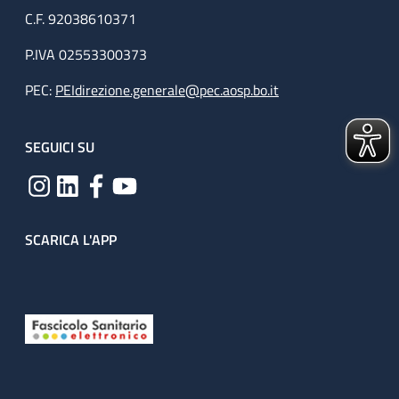
C.F. 92038610371
P.IVA 02553300373
PEC:
PEIdirezione.generale@pec.aosp.bo.it
SEGUICI SU
SCARICA L'APP